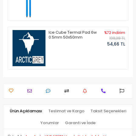
Ice Cube Termal Pad 6w
%72 indirim
0.5mm 50x50mm
198,38 TL
54,66 TL
Ürün Açıklaması
Teslimat ve Kargo
Taksit Seçenekleri
Yorumlar
Garanti ve İade