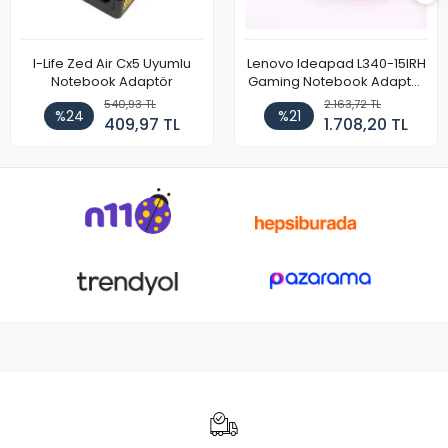
I-Life Zed Air Cx5 Uyumlu
Lenovo Ideapad L340-15IRH
Notebook Adaptör
Gaming Notebook Adaptör
Cihazı Şarj Aleti (150W)
540,93 TL
2.163,72 TL
%24
%21
409,97 TL
1.708,20 TL