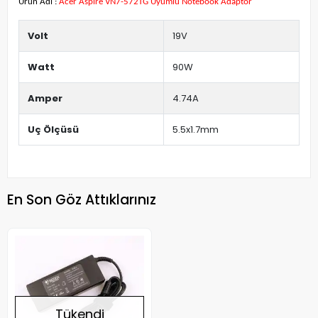
Ürün Adı :
Acer Aspire VN7-572TG Uyumlu Notebook Adaptör
Volt
19V
Watt
90W
Amper
4.74A
Uç Ölçüsü
5.5x1.7mm
En Son Göz Attıklarınız
Tükendi