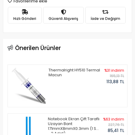
Favorilerime ekle
Hızlı Gönderi
Güvenli Alışveriş
İade ve Değişim
Önerilen Ürünler
Thermalright HY510 Termal
%31 indirim
Macun
165,13 TL
113,88 TL
Notebook Ekran Çift Taraflı
%63 indirim
Uzayan Bant
227,76 TL
171mmX8mmX0.3mm (1 Set
85,41 TL
- 2 Adet)