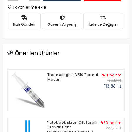
Favorilerime ekle
Hızlı Gönderi
Güvenli Alışveriş
İade ve Değişim
Önerilen Ürünler
Thermalright HY510 Termal
%31 indirim
Macun
165,13 TL
113,88 TL
Notebook Ekran Çift Taraflı
%63 indirim
Uzayan Bant
227,76 TL
171mmX8mmX0.3mm (1 Set