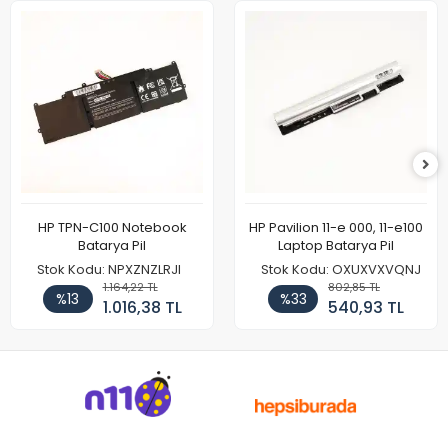
HP TPN-C100 Notebook
HP Pavilion 11-e 000, 11-e100
Batarya Pil
Laptop Batarya Pil
Stok Kodu: NPXZNZLRJI
Stok Kodu: OXUXVXVQNJ
1.164,22 TL
802,85 TL
%13
%33
1.016,38 TL
540,93 TL