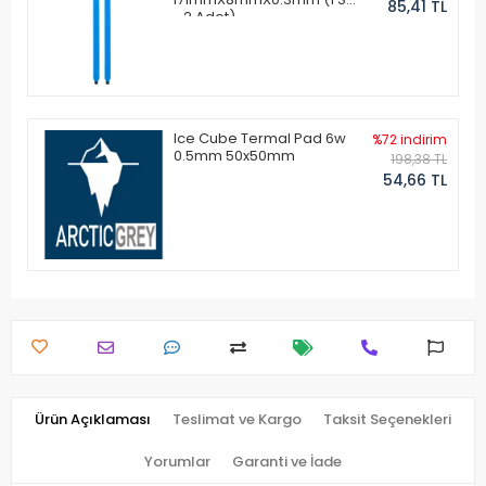
85,41 TL
- 2 Adet)
Ice Cube Termal Pad 6w
%72 indirim
0.5mm 50x50mm
198,38 TL
54,66 TL
Ürün Açıklaması
Teslimat ve Kargo
Taksit Seçenekleri
Yorumlar
Garanti ve İade