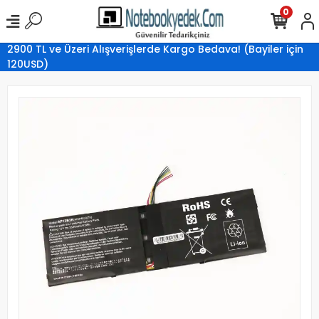
0
2900 TL ve Üzeri Alışverişlerde Kargo Bedava! (Bayiler için
120USD)