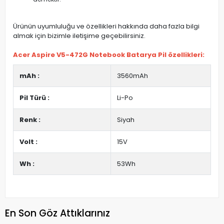
Ürünün uyumluluğu ve özellikleri hakkında daha fazla bilgi
almak için bizimle iletişime geçebilirsiniz.
Acer Aspire V5-472G Notebook Batarya Pil özellikleri:
mAh :
3560mAh
Pil Türü :
Li-Po
Renk :
Siyah
Volt :
15V
Wh :
53Wh
En Son Göz Attıklarınız