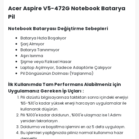
Acer Aspire V5-472G Notebook Batarya
Pil
Notebook Bataryası Değiştirme Sebepleri
Batarya Hızla Boşalıyor
Şarj Almıyor
Batarya Tanınmıyor
Aşırı Isınma
Şişme veya Fiziksel Hasar
Laptop Açılmıyor, Sadece Adaptörle Çalışıyor
Pil Döngüsünün Dolması (Yaşlanma)
İlk Kullanımda Tam Performans Alabilmeniz için
Uygulamanız Gereken İp Uçları :
Pili dizüstü bilgisayarınıza taktıktan sonra içindeki enerjiyi
%5-%10'a kadar yüksek enerji harcayan uygulamalar ile
kullanarak düşürün.
Pili %100'e kadar doldurun , %100'e ulaşmaz ise 1.Adımı
yeniden tekrarlaryın .
Doldurma ve boşaltma işlemini en az 5 defa uygulayın.
Bu işlemleri yaptığınızda piliniz normal kullanıma hazır
demektir.