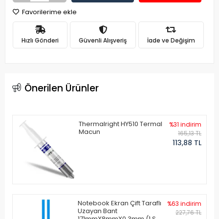
Favorilerime ekle
Hızlı Gönderi
Güvenli Alışveriş
İade ve Değişim
Önerilen Ürünler
Thermalright HY510 Termal
%31 indirim
Macun
165,13 TL
113,88 TL
Notebook Ekran Çift Taraflı
%63 indirim
Uzayan Bant
227,76 TL
171mmX8mmX0.3mm (1 Set