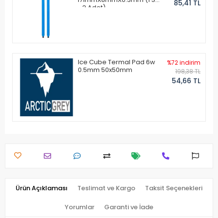
85,41 TL
- 2 Adet)
Ice Cube Termal Pad 6w
%72 indirim
0.5mm 50x50mm
198,38 TL
54,66 TL
Ürün Açıklaması
Teslimat ve Kargo
Taksit Seçenekleri
Yorumlar
Garanti ve İade