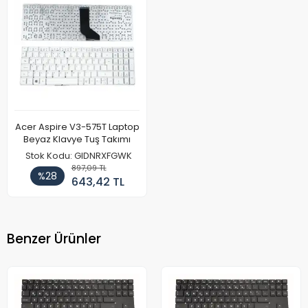
Acer Aspire V3-575T Laptop
Beyaz Klavye Tuş Takımı
Stok Kodu: GIDNRXFGWK
897,09 TL
%28
643,42 TL
Benzer Ürünler