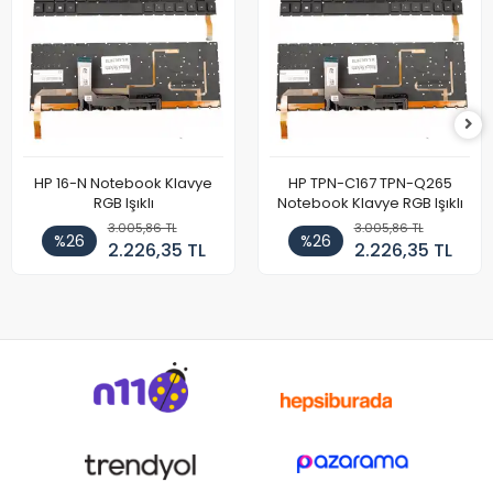
HP 16-N Notebook Klavye
HP TPN-C167 TPN-Q265
RGB Işıklı
Notebook Klavye RGB Işıklı
3.005,86 TL
3.005,86 TL
%26
%26
2.226,35 TL
2.226,35 TL