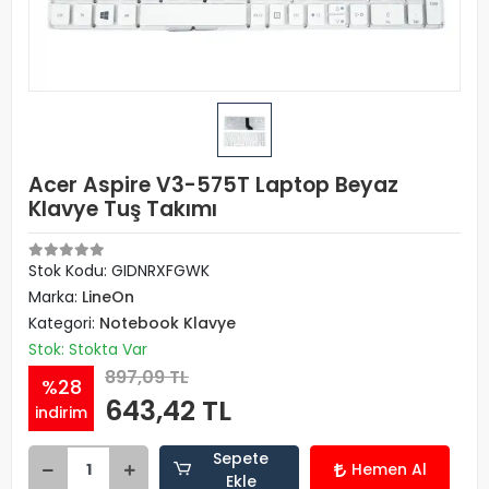
Acer Aspire V3-575T Laptop Beyaz
Klavye Tuş Takımı
Stok Kodu: GIDNRXFGWK
Marka:
LineOn
Kategori:
Notebook Klavye
Stok: Stokta Var
897,09 TL
%28
643,42 TL
indirim
Sepete
Hemen Al
Ekle