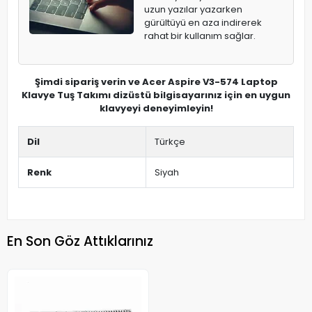
uzun yazılar yazarken
gürültüyü en aza indirerek
rahat bir kullanım sağlar.
Şimdi sipariş verin ve Acer Aspire V3-574 Laptop
Klavye Tuş Takımı dizüstü bilgisayarınız için en uygun
klavyeyi deneyimleyin!
Dil
Türkçe
Renk
Siyah
En Son Göz Attıklarınız