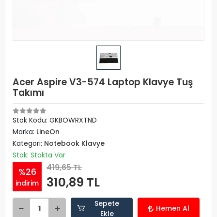
Acer Aspire V3-574 Laptop Klavye Tuş
Takımı
Stok Kodu: GKBOWRXTND
Marka:
LineOn
Kategori:
Notebook Klavye
Stok: Stokta Var
419,65 TL
%26
310,89 TL
indirim
Sepete
Hemen Al
Ekle