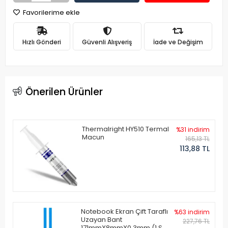
Favorilerime ekle
Hızlı Gönderi
Güvenli Alışveriş
İade ve Değişim
Önerilen Ürünler
Thermalright HY510 Termal
%31 indirim
Macun
165,13 TL
113,88 TL
Notebook Ekran Çift Taraflı
%63 indirim
Uzayan Bant
227,76 TL
171mmX8mmX0.3mm (1 Set