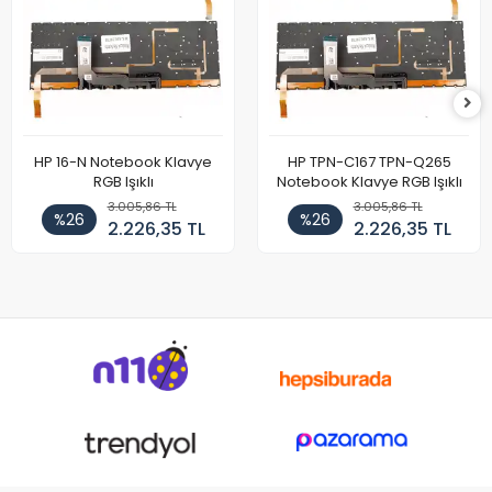
HP 16-N Notebook Klavye
HP TPN-C167 TPN-Q265
RGB Işıklı
Notebook Klavye RGB Işıklı
3.005,86 TL
3.005,86 TL
%26
%26
2.226,35 TL
2.226,35 TL