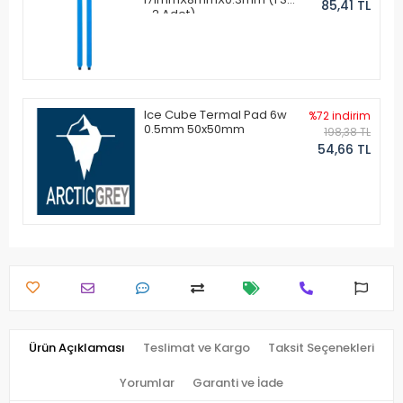
85,41 TL
- 2 Adet)
Ice Cube Termal Pad 6w
%72 indirim
0.5mm 50x50mm
198,38 TL
54,66 TL
Ürün Açıklaması
Teslimat ve Kargo
Taksit Seçenekleri
Yorumlar
Garanti ve İade