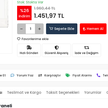
Stok: Stokta Var
1.960,44 TL
%26
1.451,97 TL
indirim
Sepete Ekle
Hemen Al
Favorilerime ekle
Hızlı Gönderi
Güvenli Alışveriş
İade ve Değişim
e Et
Yorum Yaz
Karşılaştır
Fiyat Alarmı
Tel
sı
Teslimat ve Kargo
Taksit Seçenekleri
Yorumlar
Paneli