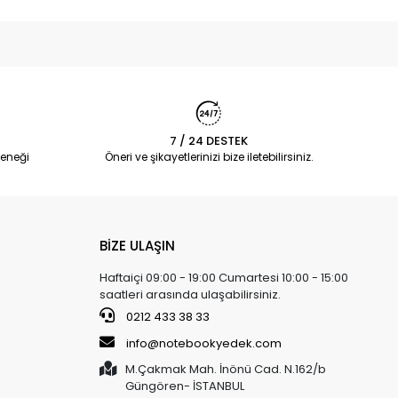
7 / 24 DESTEK
eneği
Öneri ve şikayetlerinizi bize iletebilirsiniz.
BİZE ULAŞIN
Haftaiçi 09:00 - 19:00 Cumartesi 10:00 - 15:00
saatleri arasında ulaşabilirsiniz.
0212 433 38 33
info@notebookyedek.com
M.Çakmak Mah. İnönü Cad. N.162/b
Güngören- İSTANBUL