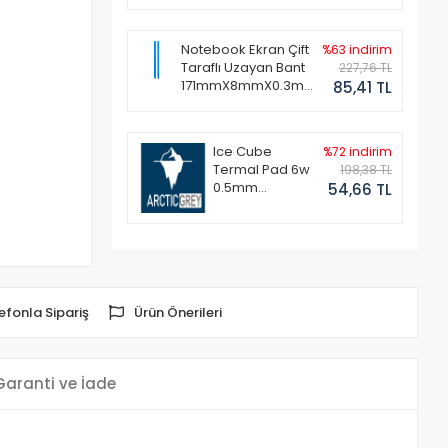
Notebook Ekran Çift
%63 indirim
Taraflı Uzayan Bant
227,76 TL
171mmX8mmX0.3mm
85,41 TL
(1 Set - 2 Adet)
Ice Cube
%72 indirim
Termal Pad 6w
198,38 TL
0.5mm
54,66 TL
50x50mm
efonla Sipariş
Ürün Önerileri
Garanti ve İade