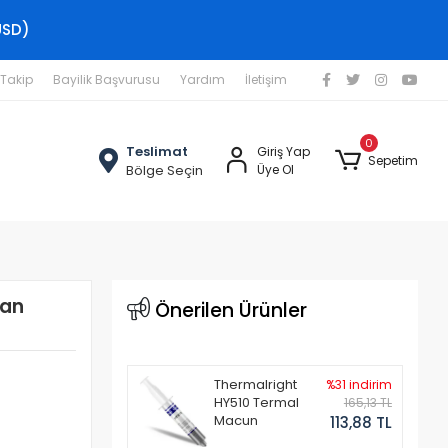
USD)
 Takip
Bayilik Başvurusu
Yardım
İletişim
0
Teslimat
Giriş Yap
Sepetim
Bölge Seçin
Üye Ol
ran
Önerilen Ürünler
Thermalright
%31 indirim
HY510 Termal
165,13 TL
Macun
113,88 TL