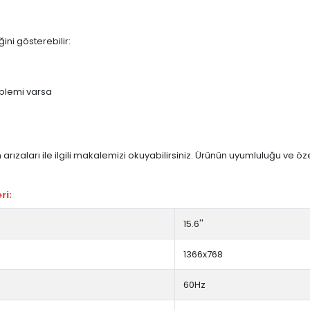
ini gösterebilir:
blemi varsa
arızaları ile ilgili makalemizi okuyabilirsiniz. Ürünün uyumluluğu ve ö
ri:
15.6''
1366x768
60Hz