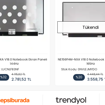
Tükendi
A V18.0 Notebook Ekran Paneli
NE156FHM-NXA V18.0 Notebook 
144Hz
165Hz
: LUCNLF83NF
Stok Kodu: 0NVLEJMYDO
4.115,62 TL
4.448,44 TL
%32
%20
2.781,52 TL
3.558,75 