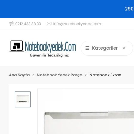
290
0212 433 38 33
info@notebookyedek.com
Kategoriler
Ana Sayfa
Notebook Yedek Parça
Notebook Ekran