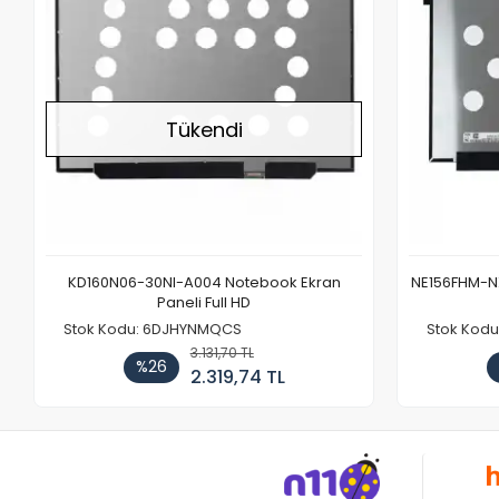
Tükendi
KD160N06-30NI-A004 Notebook Ekran
NE156FHM-NX
Paneli Full HD
Stok Kodu: 6DJHYNMQCS
Stok Kodu
3.131,70 TL
%26
2.319,74 TL