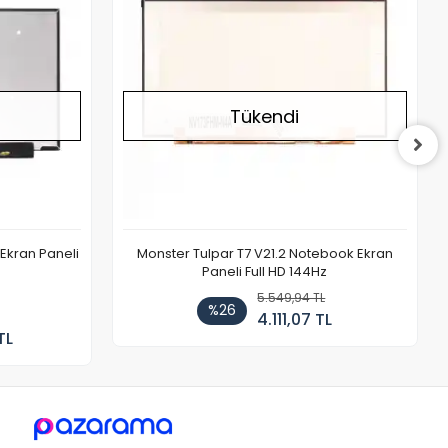
Tükendi
Ekran Paneli
Monster Tulpar T7 V21.2 Notebook Ekran
Paneli Full HD 144Hz
5.549,94 TL
%26
4.111,07 TL
TL