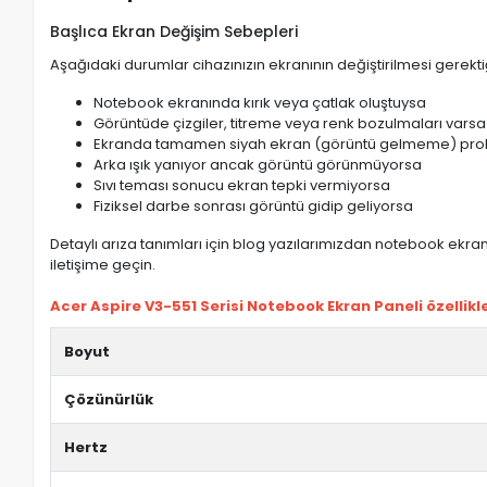
Başlıca Ekran Değişim Sebepleri
Aşağıdaki durumlar cihazınızın ekranının değiştirilmesi gerektiğ
Notebook ekranında kırık veya çatlak oluştuysa
Görüntüde çizgiler, titreme veya renk bozulmaları varsa
Ekranda tamamen siyah ekran (görüntü gelmeme) pro
Arka ışık yanıyor ancak görüntü görünmüyorsa
Sıvı teması sonucu ekran tepki vermiyorsa
Fiziksel darbe sonrası görüntü gidip geliyorsa
Detaylı arıza tanımları için blog yazılarımızdan notebook ekran 
iletişime geçin.
Acer Aspire V3-551 Serisi Notebook Ekran Paneli özellikle
Boyut
Çözünürlük
Hertz