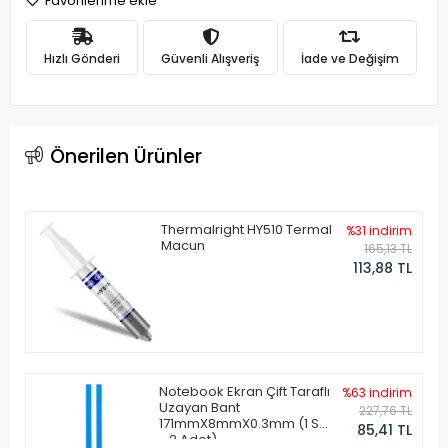
Favorilerime ekle
Hızlı Gönderi
Güvenli Alışveriş
İade ve Değişim
Önerilen Ürünler
Thermalright HY510 Termal
%31 indirim
Macun
165,13 TL
113,88 TL
Notebook Ekran Çift Taraflı
%63 indirim
Uzayan Bant
227,76 TL
171mmX8mmX0.3mm (1 Set
85,41 TL
- 2 Adet)