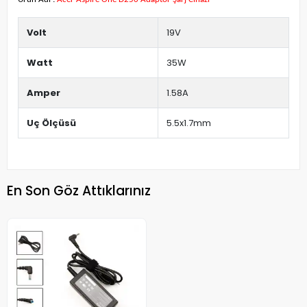
Volt
19V
Watt
35W
Amper
1.58A
Uç Ölçüsü
5.5x1.7mm
En Son Göz Attıklarınız