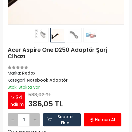
Acer Aspire One D250 Adaptör Şarj
Cihazı
Marka:
Redox
Kategori:
Notebook Adaptör
Stok: Stokta Var
588,02 TL
%34
386,05 TL
indirim
Sepete
Hemen Al
Ekle