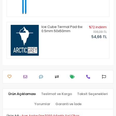
Ice Cube Termal Pad 6w
%72 indirim
0.5mm 50x50mm
198,38 TL
54,66 TL
Ürün Açıklaması
Teslimat ve Kargo
Taksit Seçenekleri
Yorumlar
Garanti ve İade
Ürün Adı :
Acer Aspire One D250 Adaptör Şarj Cihazı