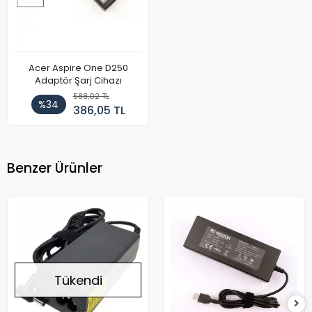
Acer Aspire One D250
Adaptör Şarj Cihazı
588,02 TL
%34
386,05 TL
Benzer Ürünler
Tükendi