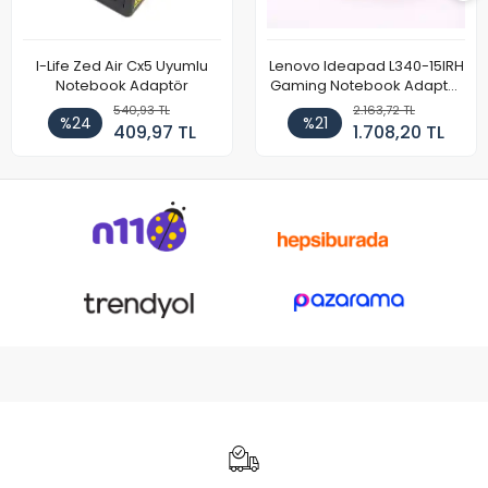
I-Life Zed Air Cx5 Uyumlu
Lenovo Ideapad L340-15IRH
Notebook Adaptör
Gaming Notebook Adaptör
Cihazı Şarj Aleti (150W)
540,93 TL
2.163,72 TL
%24
%21
409,97 TL
1.708,20 TL