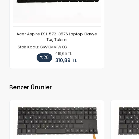
Acer Aspire ES1-572-3576 Laptop Klavye
Tuş Takımı
Stok Kodu: GIWKMVIWXG
419,65 TL
%26
310,89 TL
Benzer Ürünler