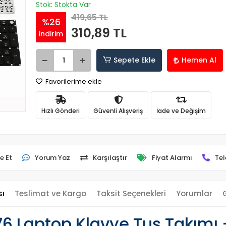
Stok: Stokta Var
419,65 TL
%26
310,89 TL
indirim
Sepete Ekle
Hemen Al
Favorilerime ekle
Hızlı Gönderi
Güvenli Alışveriş
İade ve Değişim
e Et
Yorum Yaz
Karşılaştır
Fiyat Alarmı
Tel
sı
Teslimat ve Kargo
Taksit Seçenekleri
Yorumlar
6 Laptop Klavye Tuş Takımı 