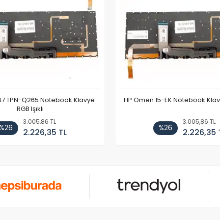
67 TPN-Q265 Notebook Klavye
HP Omen 15-EK Notebook Klavye
RGB Işıklı
3.005,86 TL
3.005,86 TL
%26
%26
2.226,35 TL
2.226,35 