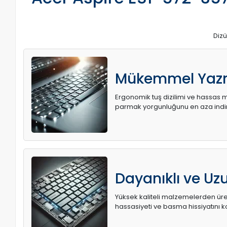
Dizü
Mükemmel Yaz
Ergonomik tuş dizilimi ve hassas me
parmak yorgunluğunu en aza indir
Dayanıklı ve U
Yüksek kaliteli malzemelerden üret
hassasiyeti ve basma hissiyatını k