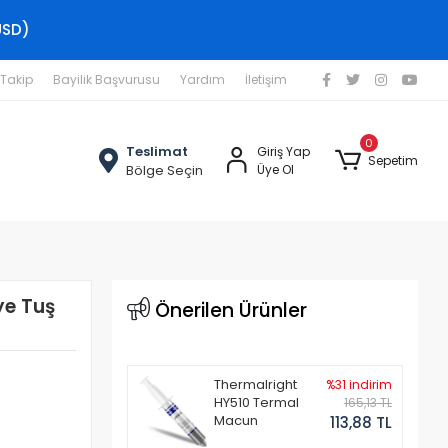
USD)
 Takip
Bayilik Başvurusu
Yardım
İletişim
0
Teslimat
Giriş Yap
Sepetim
Bölge Seçin
Üye Ol
ye Tuş
Önerilen Ürünler
Thermalright
%31 indirim
HY510 Termal
165,13 TL
Macun
113,88 TL