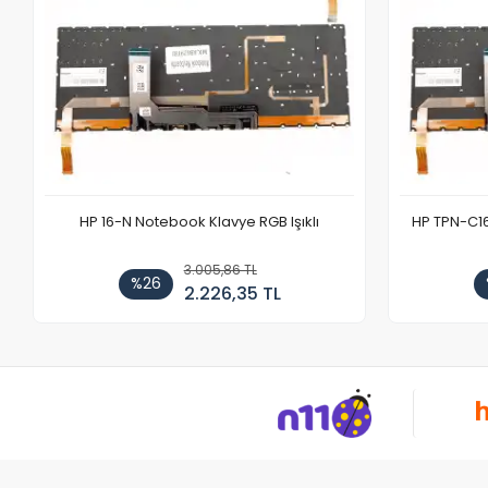
HP 16-N Notebook Klavye RGB Işıklı
HP TPN-C1
3.005,86 TL
%26
2.226,35 TL