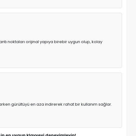
ntı noktaları orijinal yapıya birebir uygun olup, kolay
rken gürültüyü en aza indirerek rahat bir kullanım sağlar.
çin en uygun klavyeyi deneyimleyin!