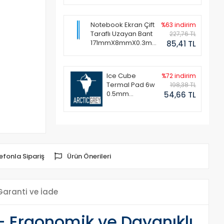
Notebook Ekran Çift
%63 indirim
Taraflı Uzayan Bant
227,76 TL
171mmX8mmX0.3mm
85,41 TL
(1 Set - 2 Adet)
Ice Cube
%72 indirim
Termal Pad 6w
198,38 TL
0.5mm
54,66 TL
50x50mm
efonla Sipariş
Ürün Önerileri
Garanti ve İade
- Ergonomik ve Dayanıklı