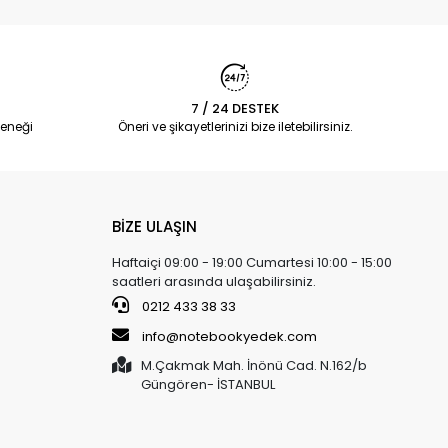
7 / 24 DESTEK
eneği
Öneri ve şikayetlerinizi bize iletebilirsiniz.
BİZE ULAŞIN
Haftaiçi 09:00 - 19:00 Cumartesi 10:00 - 15:00
saatleri arasında ulaşabilirsiniz.
0212 433 38 33
info@notebookyedek.com
M.Çakmak Mah. İnönü Cad. N.162/b
Güngören- İSTANBUL