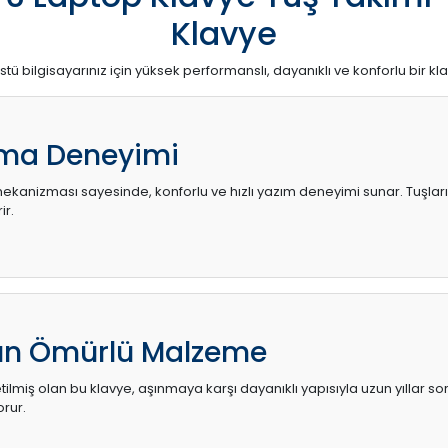
Klavye
stü bilgisayarınız için yüksek performanslı, dayanıklı ve konforlu bir kl
ma Deneyimi
kanizması sayesinde, konforlu ve hızlı yazım deneyimi sunar. Tuşların d
ir.
zun Ömürlü Malzeme
ilmiş olan bu klavye, aşınmaya karşı dayanıklı yapısıyla uzun yıllar so
orur.