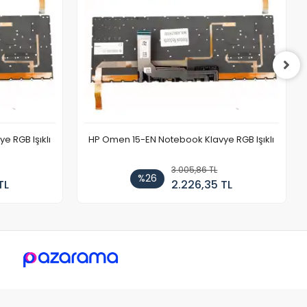
 RGB Işıklı
HP Omen 15-EN Notebook Klavye RGB Işıklı
3.005,86 TL
%26
TL
2.226,35 TL