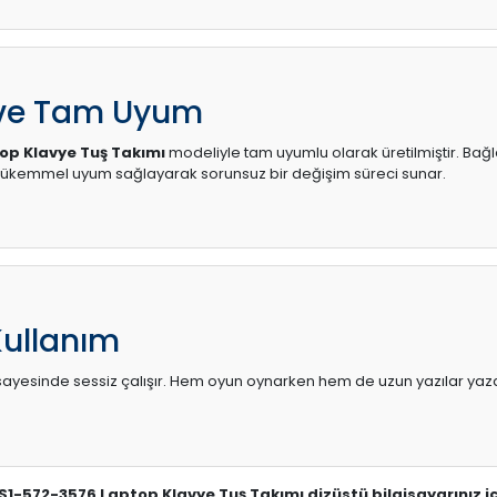
 ve Tam Uyum
op Klavye Tuş Takımı
modeliyle tam uyumlu olarak üretilmiştir. Bağla
mükemmel uyum sağlayarak sorunsuz bir değişim süreci sunar.
Kullanım
sı sayesinde sessiz çalışır. Hem oyun oynarken hem de uzun yazılar yaza
 ES1-572-3576 Laptop Klavye Tuş Takımı dizüstü bilgisayarınız i