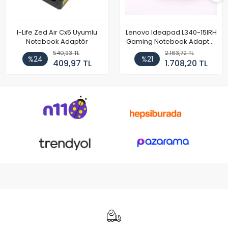
I-Life Zed Air Cx5 Uyumlu
Lenovo Ideapad L340-15IRH
Notebook Adaptör
Gaming Notebook Adaptör
Cihazı Şarj Aleti (150W)
540,93 TL
2.163,72 TL
%24
%21
409,97 TL
1.708,20 TL