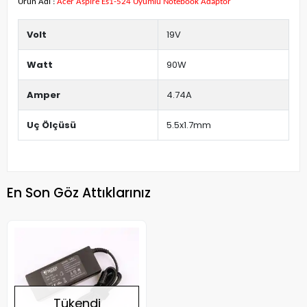
Ürün Adı :
Acer Aspire Es1-524 Uyumlu Notebook Adaptör
Volt
19V
Watt
90W
Amper
4.74A
Uç Ölçüsü
5.5x1.7mm
En Son Göz Attıklarınız
Tükendi