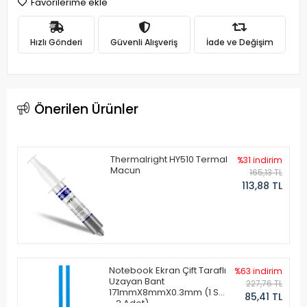
Favorilerime ekle
Hızlı Gönderi
Güvenli Alışveriş
İade ve Değişim
Önerilen Ürünler
Thermalright HY510 Termal
%31 indirim
Macun
165,13 TL
113,88 TL
Notebook Ekran Çift Taraflı
%63 indirim
Uzayan Bant
227,76 TL
171mmX8mmX0.3mm (1 Set
85,41 TL
- 2 Adet)