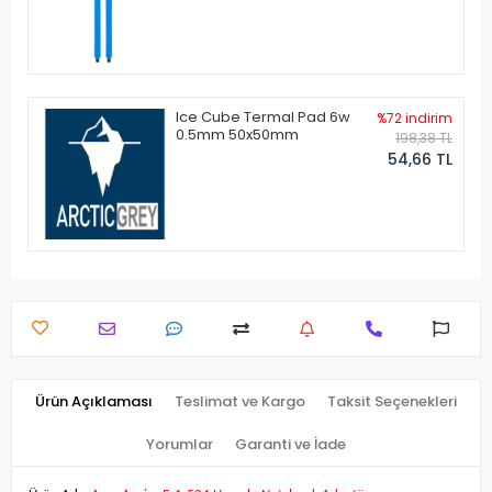
Ice Cube Termal Pad 6w
%72 indirim
0.5mm 50x50mm
198,38 TL
54,66 TL
Ürün Açıklaması
Teslimat ve Kargo
Taksit Seçenekleri
Yorumlar
Garanti ve İade