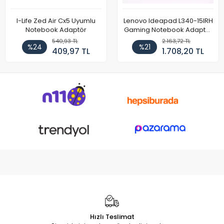
I-Life Zed Air Cx5 Uyumlu
Lenovo Ideapad L340-15IRH
Notebook Adaptör
Gaming Notebook Adaptör
Cihazı Şarj Aleti (150W)
540,93 TL
2.163,72 TL
%24
%21
409,97 TL
1.708,20 TL
Hızlı Teslimat