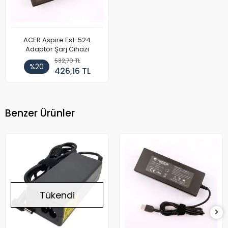
ACER Aspire Es1-524
Adaptör Şarj Cihazı
532,70 TL
%20
426,16 TL
Benzer Ürünler
Tükendi