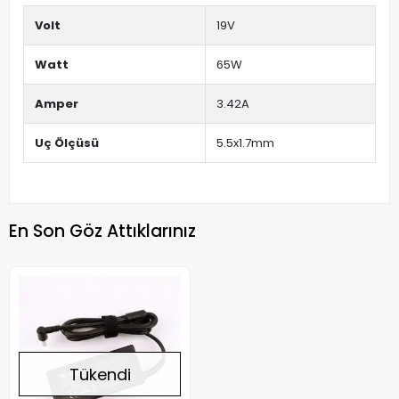
Volt
19V
Watt
65W
Amper
3.42A
Uç Ölçüsü
5.5x1.7mm
En Son Göz Attıklarınız
Tükendi