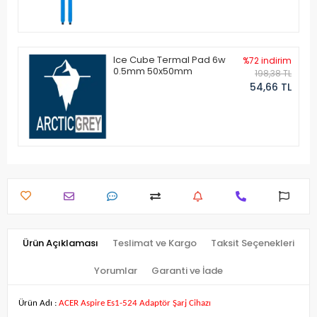
Ice Cube Termal Pad 6w
%72 indirim
0.5mm 50x50mm
198,38 TL
54,66 TL
Ürün Açıklaması
Teslimat ve Kargo
Taksit Seçenekleri
Yorumlar
Garanti ve İade
Ürün Adı :
ACER Aspire Es1-524 Adaptör Şarj Cihazı