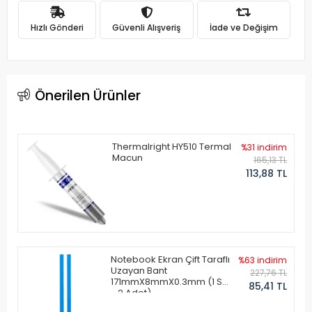
Hızlı Gönderi
Güvenli Alışveriş
İade ve Değişim
Önerilen Ürünler
Thermalright HY510 Termal
%31 indirim
Macun
165,13 TL
113,88 TL
Notebook Ekran Çift Taraflı
%63 indirim
Uzayan Bant
227,76 TL
171mmX8mmX0.3mm (1 Set
85,41 TL
- 2 Adet)