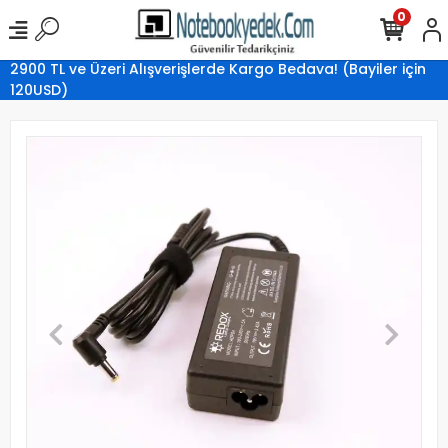
0
2900 TL ve Üzeri Alışverişlerde Kargo Bedava! (Bayiler için
120USD)