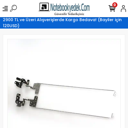
0
2900 TL ve Üzeri Alışverişlerde Kargo Bedava! (Bayiler için
120USD)