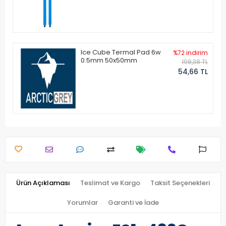
Ice Cube Termal Pad 6w
%72 indirim
0.5mm 50x50mm
198,38 TL
54,66 TL
Ürün Açıklaması
Teslimat ve Kargo
Taksit Seçenekleri
Yorumlar
Garanti ve İade