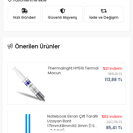
Favorilerime ekle
Hızlı Gönderi
Güvenli Alışveriş
İade ve Değişim
Önerilen Ürünler
Thermalright HY510 Termal
%31 indirim
Macun
165,13 TL
113,88 TL
Notebook Ekran Çift Taraflı
%63 indirim
Uzayan Bant
227,76 TL
171mmX8mmX0.3mm (1 Set
85,41 TL
- 2 Adet)