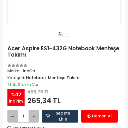
Acer Aspire ES1-432G Notebook Menteşe
Takımı
Marka:
LineOn
Kategori:
Notebook Menteşe Takımı
Stok: Stokta Var
455,75 TL
%42
265,34 TL
indirim
Sepete
Hemen Al
Ekle