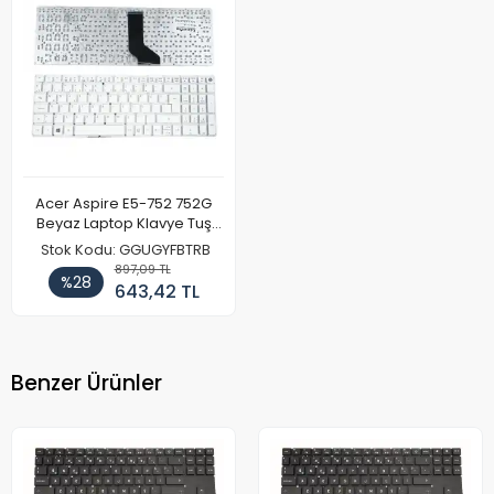
Acer Aspire E5-752 752G
Beyaz Laptop Klavye Tuş
Takımı
Stok Kodu: GGUGYFBTRB
897,09 TL
%28
643,42 TL
Benzer Ürünler