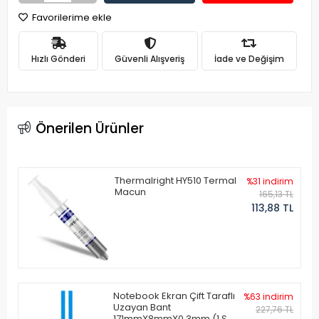
Favorilerime ekle
Hızlı Gönderi
Güvenli Alışveriş
İade ve Değişim
Önerilen Ürünler
Thermalright HY510 Termal
%31 indirim
Macun
165,13 TL
113,88 TL
Notebook Ekran Çift Taraflı
%63 indirim
Uzayan Bant
227,76 TL
171mmX8mmX0.3mm (1 Set