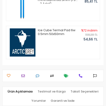
85,41 TL
- 2 Adet)
Ice Cube Termal Pad 6w
%72 indirim
0.5mm 50x50mm
198,38 TL
54,66 TL
Ürün Açıklaması
Teslimat ve Kargo
Taksit Seçenekleri
Yorumlar
Garanti ve İade