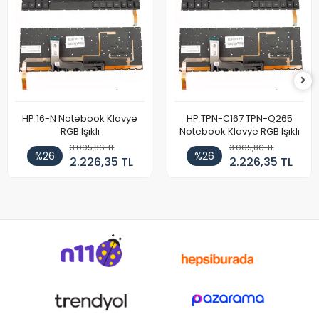
HP 16-N Notebook Klavye
HP TPN-C167 TPN-Q265
RGB Işıklı
Notebook Klavye RGB Işıklı
3.005,86 TL
3.005,86 TL
%26
%26
2.226,35 TL
2.226,35 TL