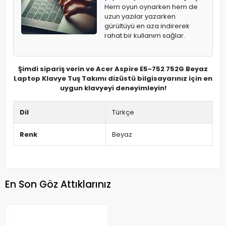
Hem oyun oynarken hem de
uzun yazılar yazarken
gürültüyü en aza indirerek
rahat bir kullanım sağlar.
Şimdi sipariş verin ve Acer Aspire E5-752 752G Beyaz
Laptop Klavye Tuş Takımı dizüstü bilgisayarınız için en
uygun klavyeyi deneyimleyin!
Dil
Türkçe
Renk
Beyaz
En Son Göz Attıklarınız