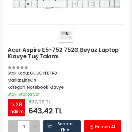
Acer Aspire E5-752 752G Beyaz Laptop
Klavye Tuş Takımı
Stok Kodu: GGUGYFBTRB
Marka:
LineOn
Kategori:
Notebook Klavye
Stok: Stokta Var
897,09 TL
%28
643,42 TL
indirim
Sepete
Hemen Al
Ekle