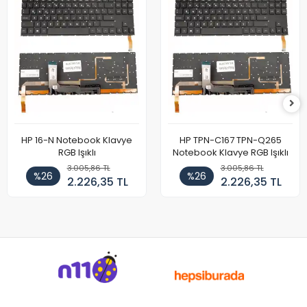
HP 16-N Notebook Klavye
HP TPN-C167 TPN-Q265
RGB Işıklı
Notebook Klavye RGB Işıklı
3.005,86 TL
3.005,86 TL
%26
%26
2.226,35 TL
2.226,35 TL