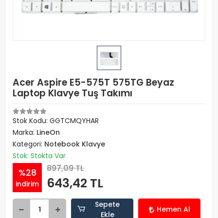
Acer Aspire E5-575T 575TG Beyaz
Laptop Klavye Tuş Takımı
Stok Kodu: GGTCMQYHAR
Marka:
LineOn
Kategori:
Notebook Klavye
Stok: Stokta Var
897,09 TL
%28
643,42 TL
indirim
Sepete
Hemen Al
Ekle