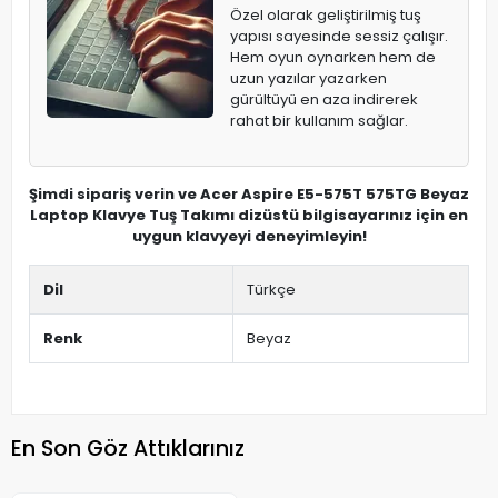
Özel olarak geliştirilmiş tuş
yapısı sayesinde sessiz çalışır.
Hem oyun oynarken hem de
uzun yazılar yazarken
gürültüyü en aza indirerek
rahat bir kullanım sağlar.
Şimdi sipariş verin ve Acer Aspire E5-575T 575TG Beyaz
Laptop Klavye Tuş Takımı dizüstü bilgisayarınız için en
uygun klavyeyi deneyimleyin!
Dil
Türkçe
Renk
Beyaz
En Son Göz Attıklarınız