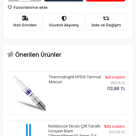
Favorilerime ekle
Hızlı Gönderi
Güvenli Alışveriş
İade ve Değişim
Önerilen Ürünler
Thermalright HY510 Termal
%31 indirim
Macun
165,13 TL
113,88 TL
Notebook Ekran Çift Taraflı
%63 indirim
Uzayan Bant
227,76 TL
171mmX8mmX0.3mm (1 Set