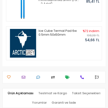
85,41 TL
- 2 Adet)
Ice Cube Termal Pad 6w
%72 indirim
0.5mm 50x50mm
198,38 TL
54,66 TL
Ürün Açıklaması
Teslimat ve Kargo
Taksit Seçenekleri
Yorumlar
Garanti ve İade