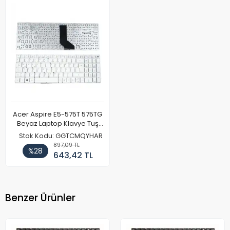
Acer Aspire E5-575T 575TG
Beyaz Laptop Klavye Tuş
Takımı
Stok Kodu: GGTCMQYHAR
897,09 TL
%28
643,42 TL
Benzer Ürünler