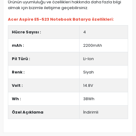
Ürünün uyumluluğu ve özellikleri hakkında daha fazla bilgi
almak için bizimle iletişime geçebilirsiniz.
Acer Aspire E5-523 Notebook Batarya özellikleri:
Hücre Sayısı :
4
mAh :
2200mAh
Pil Türü :
Li-Ion
Renk :
Siyah
Volt :
14.8V
Wh :
38Wh
Özel Açıklama
İndirimli