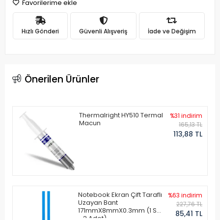
Favorilerime ekle
Hızlı Gönderi
Güvenli Alışveriş
İade ve Değişim
Önerilen Ürünler
Thermalright HY510 Termal
%31 indirim
Macun
165,13 TL
113,88 TL
Notebook Ekran Çift Taraflı
%63 indirim
Uzayan Bant
227,76 TL
171mmX8mmX0.3mm (1 Set
85,41 TL
- 2 Adet)