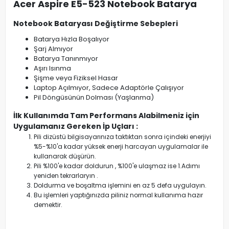
Acer Aspire E5-523 Notebook Batarya
Notebook Bataryası Değiştirme Sebepleri
Batarya Hızla Boşalıyor
Şarj Almıyor
Batarya Tanınmıyor
Aşırı Isınma
Şişme veya Fiziksel Hasar
Laptop Açılmıyor, Sadece Adaptörle Çalışıyor
Pil Döngüsünün Dolması (Yaşlanma)
İlk Kullanımda Tam Performans Alabilmeniz için
Uygulamanız Gereken İp Uçları :
Pili dizüstü bilgisayarınıza taktıktan sonra içindeki enerjiyi
%5-%10'a kadar yüksek enerji harcayan uygulamalar ile
kullanarak düşürün.
Pili %100'e kadar doldurun , %100'e ulaşmaz ise 1.Adımı
yeniden tekrarlaryın .
Doldurma ve boşaltma işlemini en az 5 defa uygulayın.
Bu işlemleri yaptığınızda piliniz normal kullanıma hazır
demektir.