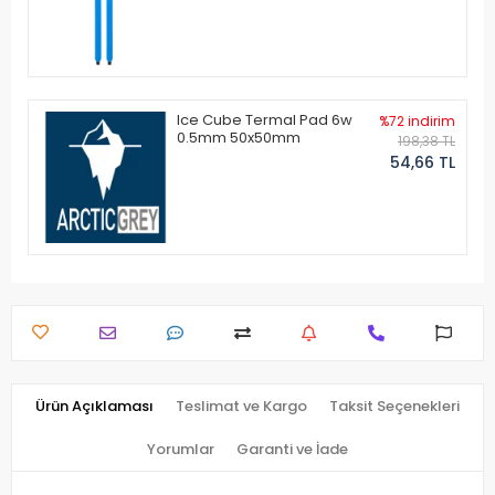
Ice Cube Termal Pad 6w
%72 indirim
0.5mm 50x50mm
198,38 TL
54,66 TL
Ürün Açıklaması
Teslimat ve Kargo
Taksit Seçenekleri
Yorumlar
Garanti ve İade