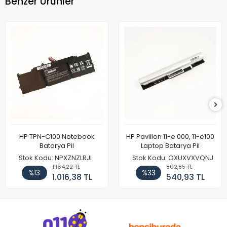
Benzer Ürünler
HP TPN-C100 Notebook
HP Pavilion 11-e 000, 11-e100
Batarya Pil
Laptop Batarya Pil
Stok Kodu: NPXZNZLRJI
Stok Kodu: OXUXVXVQNJ
1.164,22 TL
802,85 TL
%13
%33
1.016,38 TL
540,93 TL