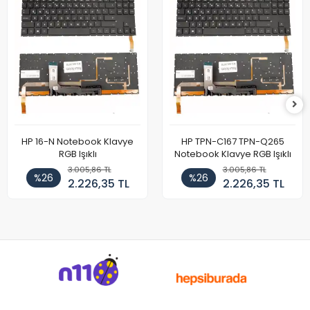
HP 16-N Notebook Klavye
HP TPN-C167 TPN-Q265
RGB Işıklı
Notebook Klavye RGB Işıklı
3.005,86 TL
3.005,86 TL
%26
%26
2.226,35 TL
2.226,35 TL