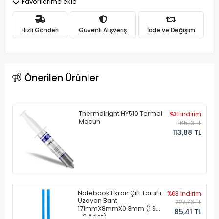
Favorilerime ekle
Hızlı Gönderi
Güvenli Alışveriş
İade ve Değişim
Önerilen Ürünler
Thermalright HY510 Termal
%31 indirim
Macun
165,13 TL
113,88 TL
Notebook Ekran Çift Taraflı
%63 indirim
Uzayan Bant
227,76 TL
171mmX8mmX0.3mm (1 Set
85,41 TL
- 2 Adet)