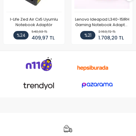
I-Life Zed Air Cx5 Uyumlu
Lenovo Ideapad L340-15IRH
Notebook Adaptör
Gaming Notebook Adaptör
Cihazı Şarj Aleti (150W)
540,93 TL
2.163,72 TL
%24
%21
409,97 TL
1.708,20 TL