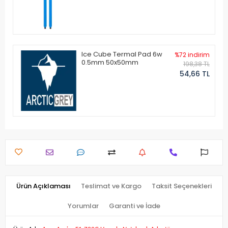
Ice Cube Termal Pad 6w
%72 indirim
0.5mm 50x50mm
198,38 TL
54,66 TL
Ürün Açıklaması
Teslimat ve Kargo
Taksit Seçenekleri
Yorumlar
Garanti ve İade