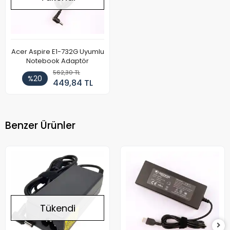
Acer Aspire E1-732G Uyumlu
Notebook Adaptör
562,30 TL
%20
449,84 TL
Benzer Ürünler
Tükendi