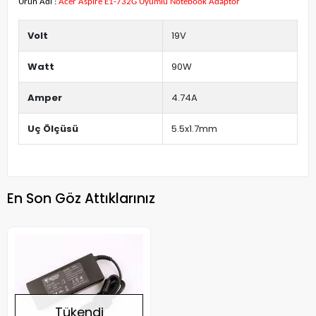
Ürün Adı :
Acer Aspire E1-732G Uyumlu Notebook Adaptör
Volt
19V
Watt
90W
Amper
4.74A
Uç Ölçüsü
5.5x1.7mm
En Son Göz Attıklarınız
Tükendi