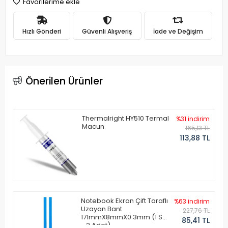
Favorilerime ekle
Hızlı Gönderi
Güvenli Alışveriş
İade ve Değişim
Önerilen Ürünler
Thermalright HY510 Termal
%31 indirim
Macun
165,13 TL
113,88 TL
Notebook Ekran Çift Taraflı
%63 indirim
Uzayan Bant
227,76 TL
171mmX8mmX0.3mm (1 Set
85,41 TL
- 2 Adet)