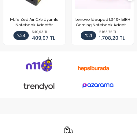
I-Life Zed Air Cx5 Uyumlu
Lenovo Ideapad L340-15IRH
Notebook Adaptör
Gaming Notebook Adaptör
Cihazı Şarj Aleti (150W)
540,93 TL
2.163,72 TL
%24
%21
409,97 TL
1.708,20 TL