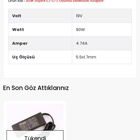
Ürün Adı :
Acer Aspire E1-571 Uyumlu Notebook Adaptör
Volt
19V
Watt
90W
Amper
4.74A
Uç Ölçüsü
5.5x1.7mm
En Son Göz Attıklarınız
Tükendi