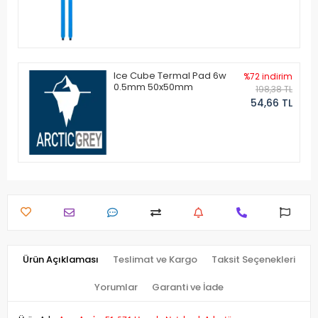
Ice Cube Termal Pad 6w
%72 indirim
0.5mm 50x50mm
198,38 TL
54,66 TL
Ürün Açıklaması
Teslimat ve Kargo
Taksit Seçenekleri
Yorumlar
Garanti ve İade