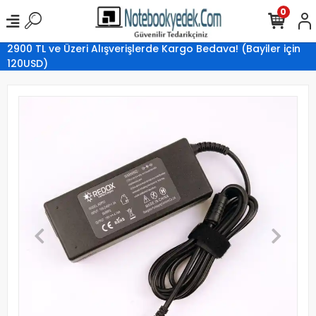
0
2900 TL ve Üzeri Alışverişlerde Kargo Bedava! (Bayiler için
120USD)