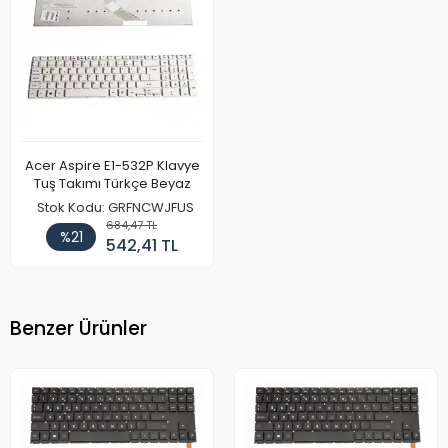
Acer Aspire E1-532P Klavye
Tuş Takımı Türkçe Beyaz
Stok Kodu: GRFNCWJFUS
684,47 TL
%21
542,41 TL
Benzer Ürünler