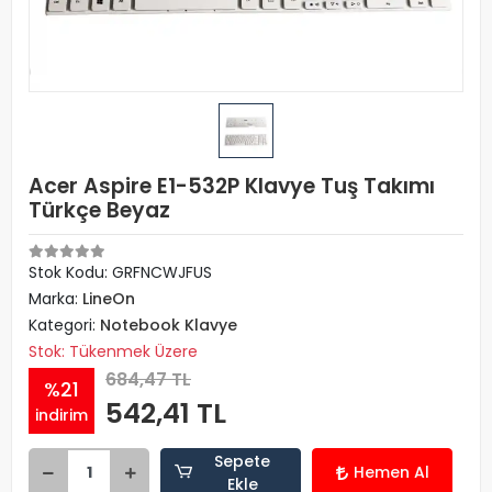
Acer Aspire E1-532P Klavye Tuş Takımı
Türkçe Beyaz
Stok Kodu: GRFNCWJFUS
Marka:
LineOn
Kategori:
Notebook Klavye
Stok: Tükenmek Üzere
684,47 TL
%21
542,41 TL
indirim
Sepete
Hemen Al
Ekle