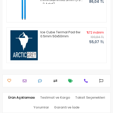
86,04 TL
- 2 Adet)
Ice Cube Termal Pad 6w
%72 indirim
0.5mm 50x50mm
199,84 TL
55,07 TL
Ürün Açıklaması
Teslimat ve Kargo
Taksit Seçenekleri
Yorumlar
Garanti ve İade