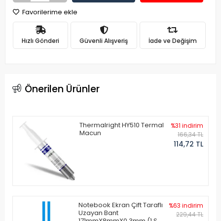
Favorilerime ekle
Hızlı Gönderi
Güvenli Alışveriş
İade ve Değişim
Önerilen Ürünler
Thermalright HY510 Termal
%31 indirim
Macun
166,34 TL
114,72 TL
Notebook Ekran Çift Taraflı
%63 indirim
Uzayan Bant
229,44 TL
171mmX8mmX0.3mm (1 Set