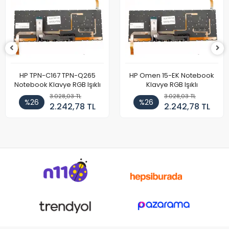
HP TPN-C167 TPN-Q265
HP Omen 15-EK Notebook
Notebook Klavye RGB Işıklı
Klavye RGB Işıklı
3.028,03 TL
3.028,03 TL
%26
%26
2.242,78 TL
2.242,78 TL