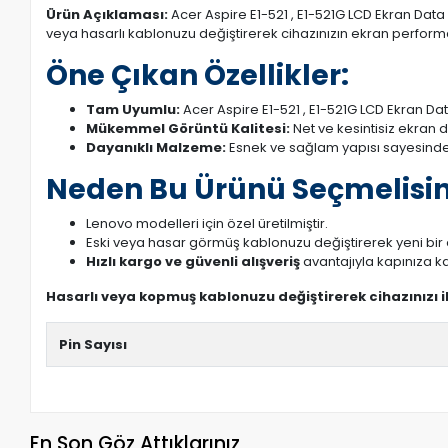
Ürün Açıklaması:
Acer Aspire E1-521 , E1-521G LCD Ekran Data 
veya hasarlı kablonuzu değiştirerek cihazınızın ekran performans
Öne Çıkan Özellikler:
Tam Uyumlu:
Acer Aspire E1-521 , E1-521G LCD Ekran Da
Mükemmel Görüntü Kalitesi:
Net ve kesintisiz ekran 
Dayanıklı Malzeme:
Esnek ve sağlam yapısı sayesinde
Neden Bu Ürünü Seçmelisin
Lenovo modelleri için özel üretilmiştir.
Eski veya hasar görmüş kablonuzu değiştirerek yeni bi
Hızlı kargo ve güvenli alışveriş
avantajıyla kapınıza ka
Hasarlı veya kopmuş kablonuzu değiştirerek cihazınızı 
Pin Sayısı
En Son Göz Attıklarınız