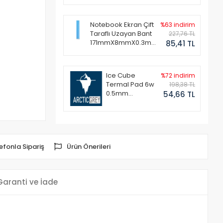
Notebook Ekran Çift
%63 indirim
Taraflı Uzayan Bant
227,76 TL
171mmX8mmX0.3mm
85,41 TL
(1 Set - 2 Adet)
Ice Cube
%72 indirim
Termal Pad 6w
198,38 TL
0.5mm
54,66 TL
50x50mm
efonla Sipariş
Ürün Önerileri
Garanti ve İade