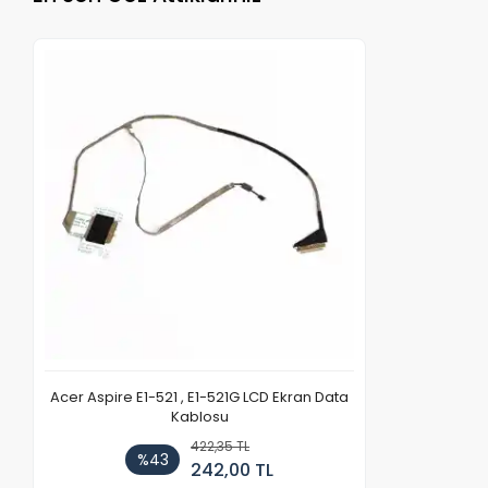
Acer Aspire E1-521 , E1-521G LCD Ekran Data
Kablosu
422,35 TL
%43
242,00 TL