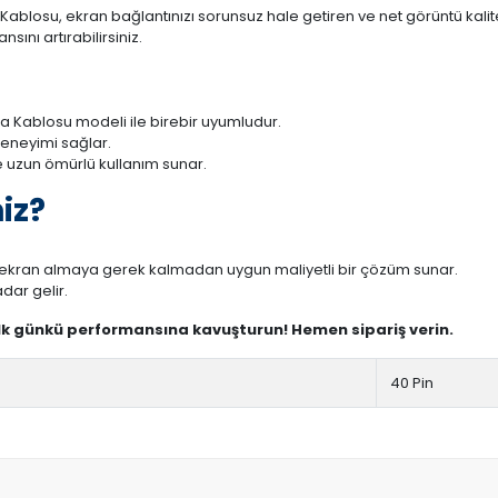
Kablosu, ekran bağlantınızı sorunsuz hale getiren ve net görüntü kalite
ını artırabilirsiniz.
ta Kablosu modeli ile birebir uyumludur.
deneyimi sağlar.
 uzun ömürlü kullanım sunar.
iz?
r ekran almaya gerek kalmadan uygun maliyetli bir çözüm sunar.
dar gelir.
ilk günkü performansına kavuşturun! Hemen sipariş verin.
40 Pin