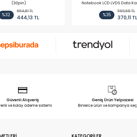
(30pin)
Notebook LCD LVDS Data Ka
654,81 TL
569,68 TL
%32
%35
444,13 TL
370,11 T
Güvenli Alışveriş
Geniş Ürün Yelpazesi
enli ve kolay ödeme sistemi
Binlerce ürün ve kampanya seç
METLERİ
KATEGORİLER