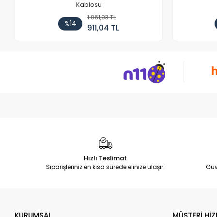
Kablosu
1.061,93 TL
%14
911,04 TL
Hızlı Teslimat
Siparişleriniz en kısa sürede elinize ulaşır.
Güv
KURUMSAL
MÜŞTERİ HİZ