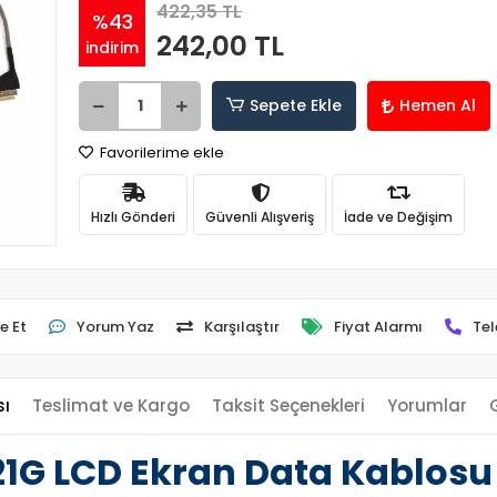
422,35 TL
%43
242,00 TL
indirim
Sepete Ekle
Hemen Al
Favorilerime ekle
Hızlı Gönderi
Güvenli Alışveriş
İade ve Değişim
e Et
Yorum Yaz
Karşılaştır
Fiyat Alarmı
Tel
sı
Teslimat ve Kargo
Taksit Seçenekleri
Yorumlar
521G LCD Ekran Data Kablosu