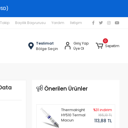
USD)
 Takip
Bayilik Başvurusu
Yardım
İletişim
0
Teslimat
Giriş Yap
Sepetim
Bölge Seçin
Üye Ol
 Data
Önerilen Ürünler
Thermalright
%31 indirim
HY510 Termal
165,13 TL
Macun
113,88 TL