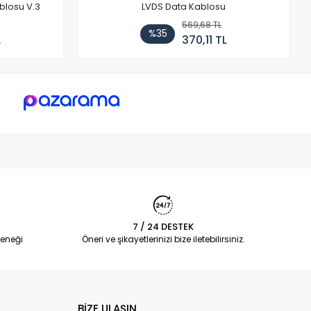
blosu V.3
LVDS Data Kablosu
569,68 TL
%35
L
370,11 TL
7 / 24 DESTEK
eneği
Öneri ve şikayetlerinizi bize iletebilirsiniz.
BİZE ULAŞIN