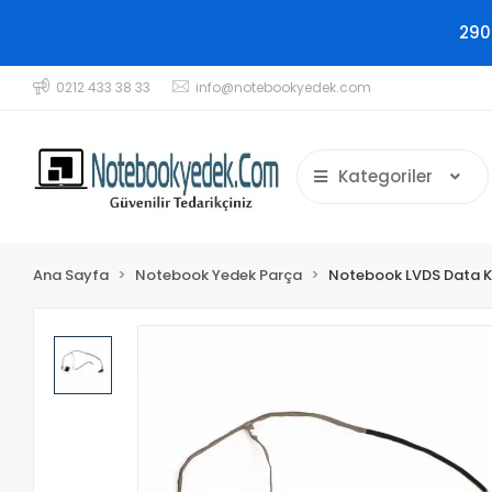
290
0212 433 38 33
info@notebookyedek.com
Kategoriler
Ana Sayfa
Notebook Yedek Parça
Notebook LVDS Data K