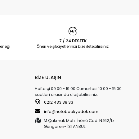
7 / 24 DESTEK
eneği
Öneri ve şikayetlerinizi bize iletebilirsiniz.
BİZE ULAŞIN
Haftaiçi 09:00 - 19:00 Cumartesi 10:00 - 15:00
saatleri arasında ulaşabilirsiniz.
0212 433 38 33
info@notebookyedek.com
M.Çakmak Mah. İnönü Cad. N.162/b
Güngören- İSTANBUL