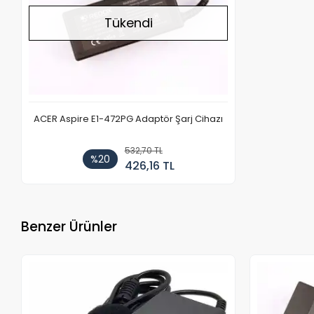
Tükendi
ACER Aspire E1-472PG Adaptör Şarj Cihazı
532,70 TL
%20
426,16 TL
Benzer Ürünler
Stokta Yok