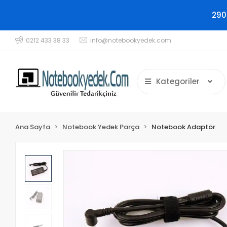
290
0212 433 38 33
info@notebookyedek.com
Kategoriler
Ana Sayfa
Notebook Yedek Parça
Notebook Adaptör