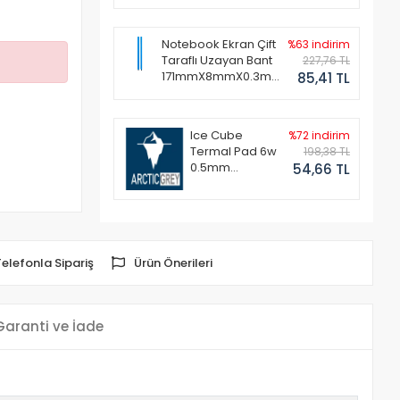
Notebook Ekran Çift
%63 indirim
Taraflı Uzayan Bant
227,76 TL
171mmX8mmX0.3mm
85,41 TL
(1 Set - 2 Adet)
Ice Cube
%72 indirim
Termal Pad 6w
198,38 TL
0.5mm
54,66 TL
50x50mm
Telefonla Sipariş
Ürün Önerileri
Garanti ve İade