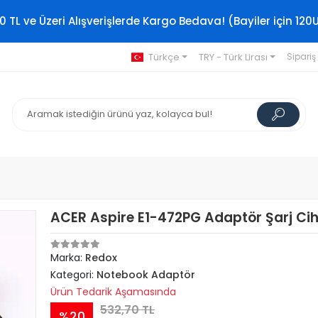
0 TL ve Üzeri Alışverişlerde Kargo Bedava! (Bayiler için 120
Türkçe
TRY - Türk Lirası
Sipariş
ACER Aspire E1-472PG Adaptör Şarj Cih
Marka:
Redox
Kategori:
Notebook Adaptör
Ürün Tedarik Aşamasında
532,70 TL
%20