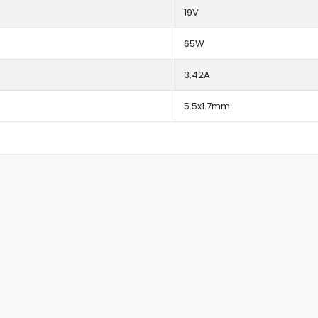
19V
65W
3.42A
5.5x1.7mm