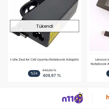
Tükendi
I-Life Zed Air Cx5 Uyumlu Notebook Adaptör
Lenovo 
Notebook Ad
540,93 TL
%24
409,97 TL