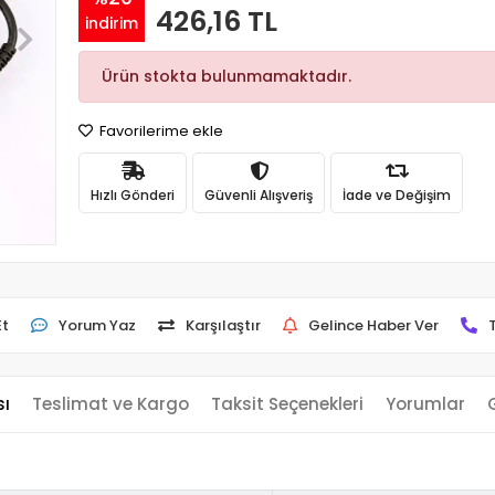
426,16 TL
indirim
Ürün stokta bulunmamaktadır.
Favorilerime ekle
Hızlı Gönderi
Güvenli Alışveriş
İade ve Değişim
Et
Yorum Yaz
Karşılaştır
Gelince Haber Ver
sı
Teslimat ve Kargo
Taksit Seçenekleri
Yorumlar