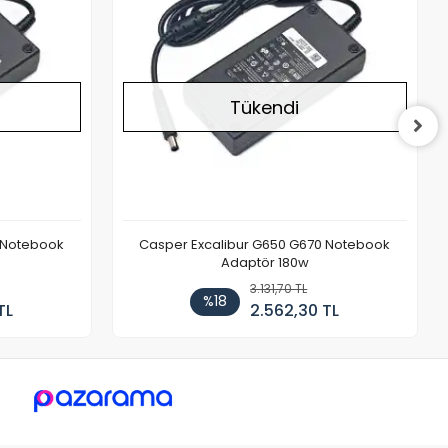
Tükendi
 Notebook
Casper Excalibur G650 G670 Notebook
Adaptör 180w
3.131,70 TL
%18
TL
2.562,30 TL