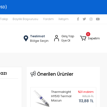
USD)
 Takip
Bayilik Başvurusu
Yardım
İletişim
0
Teslimat
Giriş Yap
Sepetim
Bölge Seçin
Üye Ol
azı
Önerilen Ürünler
Thermalright
%31 indirim
HY510 Termal
165,13 TL
Macun
113,88 TL