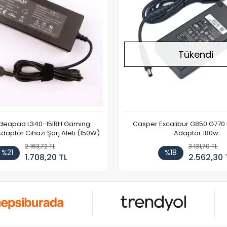
Tükendi
Ideapad L340-15IRH Gaming
Casper Excalibur G850 G770
aptör Cihazı Şarj Aleti (150W)
Adaptör 180w
2.163,72 TL
3.131,70 TL
%21
%18
1.708,20 TL
2.562,30 