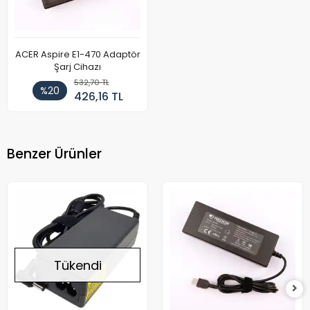
ACER Aspire E1-470 Adaptör
Şarj Cihazı
532,70 TL
%20
426,16 TL
Benzer Ürünler
Tükendi