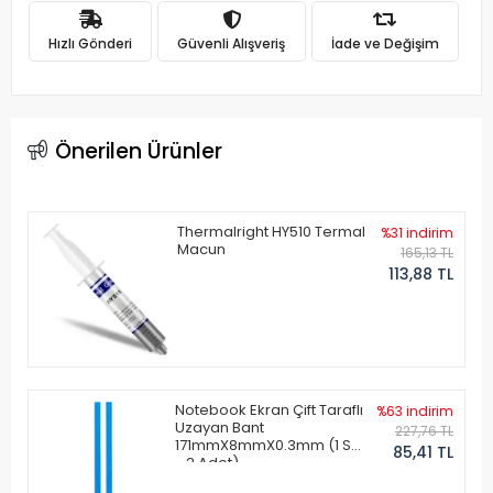
Hızlı Gönderi
Güvenli Alışveriş
İade ve Değişim
Önerilen Ürünler
Thermalright HY510 Termal
%31 indirim
Macun
165,13 TL
113,88 TL
Notebook Ekran Çift Taraflı
%63 indirim
Uzayan Bant
227,76 TL
171mmX8mmX0.3mm (1 Set
85,41 TL
- 2 Adet)