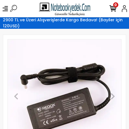
0
2900 TL ve Üzeri Alışverişlerde Kargo Bedava! (Bayiler için
120USD)