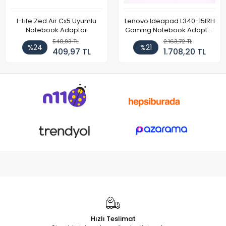
I-Life Zed Air Cx5 Uyumlu
Lenovo Ideapad L340-15IRH
Notebook Adaptör
Gaming Notebook Adaptör
Cihazı Şarj Aleti (150W)
540,93 TL
2.163,72 TL
%24
%21
409,97 TL
1.708,20 TL
Hızlı Teslimat