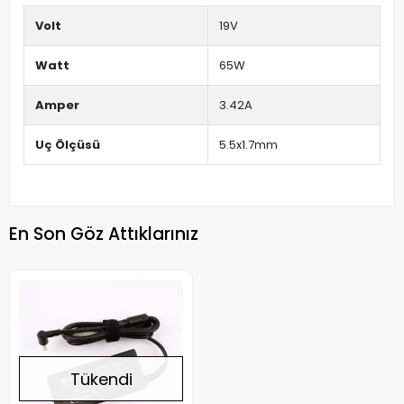
Volt
19V
Watt
65W
Amper
3.42A
Uç Ölçüsü
5.5x1.7mm
En Son Göz Attıklarınız
Tükendi