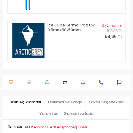
Ice Cube Termal Pad 6w
%72 indirim
0.5mm 50x50mm
198,38 TL
54,66 TL
Ürün Açıklaması
Teslimat ve Kargo
Taksit Seçenekleri
Yorumlar
Garanti ve İade
Ürün Adı :
ACER Aspire E1-470 Adaptör Şarj Cihazı