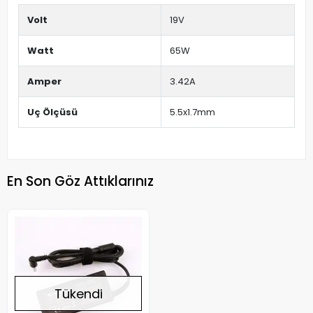
Volt
19V
Watt
65W
Amper
3.42A
Uç Ölçüsü
5.5x1.7mm
En Son Göz Attıklarınız
Tükendi