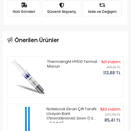
Hızlı Gönderi
Güvenli Alışveriş
İade ve Değişim
Önerilen Ürünler
Thermalright HY510 Termal
%31 indirim
Macun
165,13 TL
113,88 TL
Notebook Ekran Çift Taraflı
%63 indirim
Uzayan Bant
227,76 TL
171mmX8mmX0.3mm (1 Set
85,41 TL
- 2 Adet)