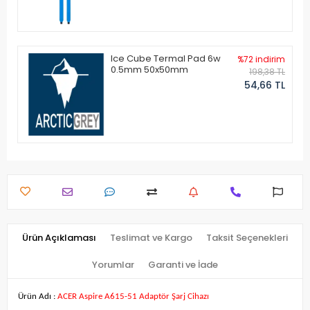
Ice Cube Termal Pad 6w
%72 indirim
0.5mm 50x50mm
198,38 TL
54,66 TL
Ürün Açıklaması
Teslimat ve Kargo
Taksit Seçenekleri
Yorumlar
Garanti ve İade
Ürün Adı :
ACER Aspire A615-51 Adaptör Şarj Cihazı