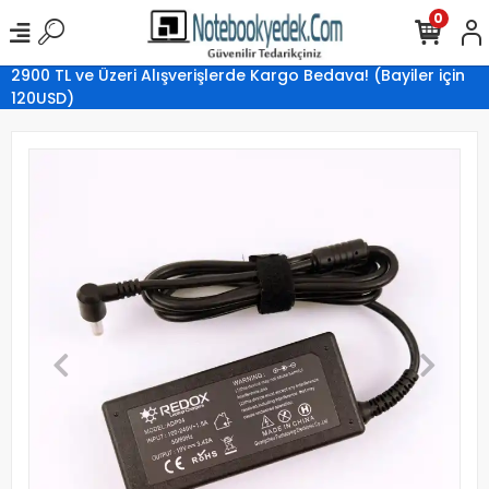
0
2900 TL ve Üzeri Alışverişlerde Kargo Bedava! (Bayiler için
120USD)