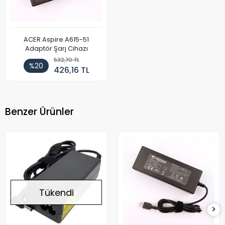
ACER Aspire A615-51
Adaptör Şarj Cihazı
532,70 TL
%20
426,16 TL
Benzer Ürünler
Tükendi