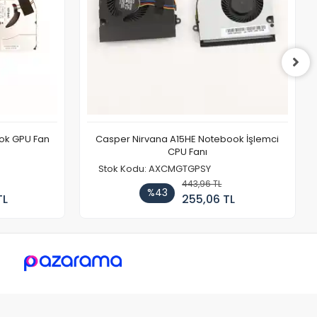
ook GPU Fan
Casper Nirvana A15HE Notebook İşlemci
CPU Fanı
Stok Kodu: AXCMGTGPSY
443,96 TL
%43
TL
255,06 TL