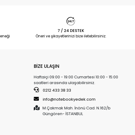
7 / 24 DESTEK
eneği
Öneri ve şikayetlerinizi bize iletebilirsiniz.
BİZE ULAŞIN
Haftaiçi 09:00 - 19:00 Cumartesi 10:00 - 15:00
saatleri arasında ulaşabilirsiniz.
0212 433 38 33
info@notebookyedek.com
M.Çakmak Mah. İnönü Cad. N.162/b
Güngören- İSTANBUL