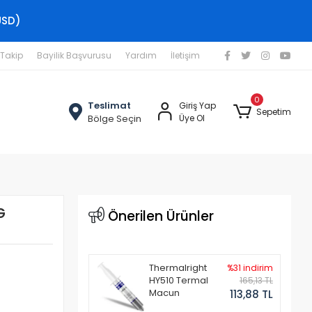
USD)
 Takip
Bayilik Başvurusu
Yardım
İletişim
0
Teslimat
Giriş Yap
Sepetim
Bölge Seçin
Üye Ol
G
Önerilen Ürünler
Thermalright
%31 indirim
HY510 Termal
165,13 TL
Macun
113,88 TL