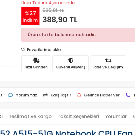
Ürün Tedarik Aşamasında
535,81 TL
%27
388,90 TL
indirim
Ürün stokta bulunmamaktadır.
Favorilerime ekle
Hızlı Gönderi
Güvenli Alışveriş
İade ve Değişim
Et
Yorum Yaz
Karşılaştır
Gelince Haber Ver
sı
Teslimat ve Kargo
Taksit Seçenekleri
Yorumlar
-52 A515-51G Notebook CPU Fan 