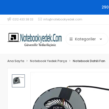
290
0212 433 38 33
info@notebookyedek.com
Kategoriler
Ana Sayfa
Notebook Yedek Parça
Notebook Dahili Fan