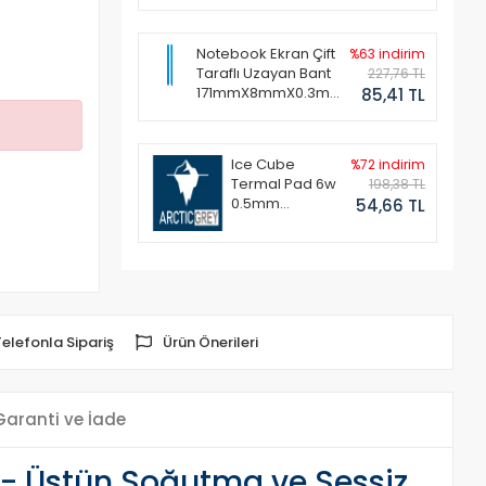
Notebook Ekran Çift
%63 indirim
Taraflı Uzayan Bant
227,76 TL
171mmX8mmX0.3mm
85,41 TL
(1 Set - 2 Adet)
Ice Cube
%72 indirim
Termal Pad 6w
198,38 TL
0.5mm
54,66 TL
50x50mm
Telefonla Sipariş
Ürün Önerileri
Garanti ve İade
- Üstün Soğutma ve Sessiz