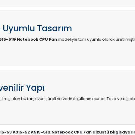
e Uyumlu Tasarım
A515-51G Notebook CPU Fan
modeliyle tam uyumlu olarak üretilmiştir
enilir Yapı
lmiş olan bu fan, uzun süreli ve verimli kullanım sunar. Toza ve dış etk
315-53 A315-52 A515-51G Notebook CPU Fan dizüstü bilgisayarı