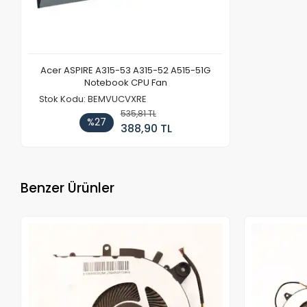
Acer ASPIRE A315-53 A315-52 A515-51G
Notebook CPU Fan
Stok Kodu: BEMVUCVXRE
535,81 TL
%27
388,90 TL
Benzer Ürünler