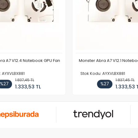
ra A7 V12.4 Notebook GPU Fan
Monster Abra A7 V12.1 Noteb
: AYXVLBX881
Stok Kodu: AYXVLBX881
1.837,45 TL
1.837,45 TL
%27
%27
1.333,53 TL
1.333,53 