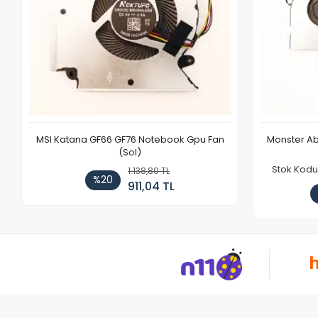
MSI Katana GF66 GF76 Notebook Gpu Fan
Monster Ab
(Sol)
Stok Kodu
1.138,80 TL
%20
911,04 TL