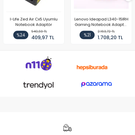
I-Life Zed Air Cx5 Uyumlu
Lenovo Ideapad L340-15IRH
Notebook Adaptör
Gaming Notebook Adaptör
Cihazı Şarj Aleti (150W)
540,93 TL
2.163,72 TL
%24
%21
409,97 TL
1.708,20 TL