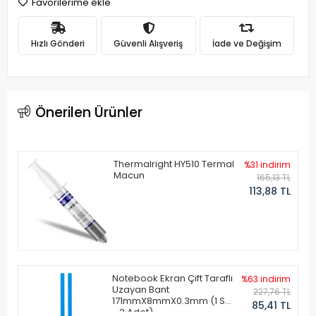
Favorilerime ekle
Hızlı Gönderi
Güvenli Alışveriş
İade ve Değişim
Önerilen Ürünler
Thermalright HY510 Termal
%31 indirim
Macun
165,13 TL
113,88 TL
Notebook Ekran Çift Taraflı
%63 indirim
Uzayan Bant
227,76 TL
171mmX8mmX0.3mm (1 Set
85,41 TL
- 2 Adet)