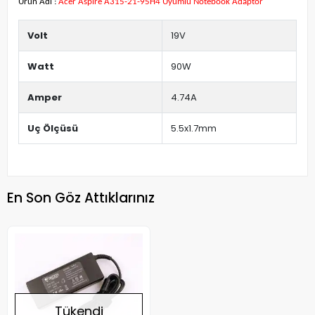
Ürün Adı :
Acer Aspire A315-21-95H4 Uyumlu Notebook Adaptör
Volt
19V
Watt
90W
Amper
4.74A
Uç Ölçüsü
5.5x1.7mm
En Son Göz Attıklarınız
Tükendi