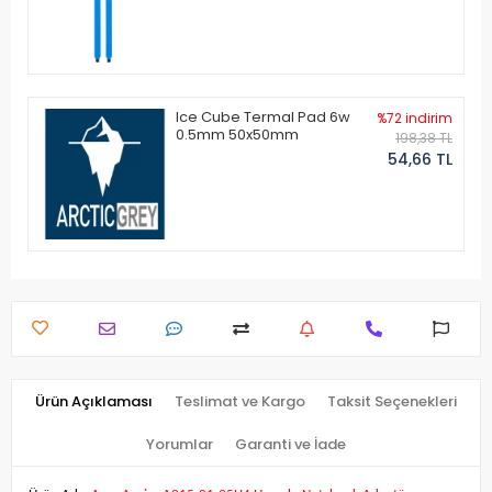
Ice Cube Termal Pad 6w
%72 indirim
0.5mm 50x50mm
198,38 TL
54,66 TL
Ürün Açıklaması
Teslimat ve Kargo
Taksit Seçenekleri
Yorumlar
Garanti ve İade