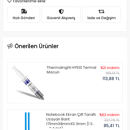
Favorilerime ekle
Hızlı Gönderi
Güvenli Alışveriş
İade ve Değişim
Önerilen Ürünler
Thermalright HY510 Termal
%31 indirim
Macun
165,13 TL
113,88 TL
Notebook Ekran Çift Taraflı
%63 indirim
Uzayan Bant
227,76 TL
171mmX8mmX0.3mm (1 Set
85,41 TL
- 2 Adet)