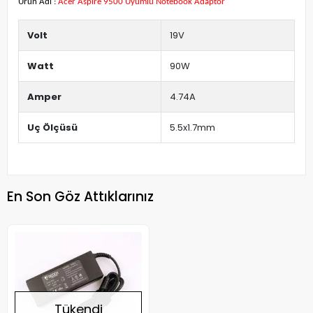
Ürün Adı :
Acer Aspire 9500 Uyumlu Notebook Adaptör
Volt
19V
Watt
90W
Amper
4.74A
Uç Ölçüsü
5.5x1.7mm
En Son Göz Attıklarınız
Tükendi