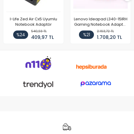
I-Life Zed Air Cx5 Uyumlu
Lenovo Ideapad L340-15IRH
Notebook Adaptör
Gaming Notebook Adaptör
Cihazı Şarj Aleti (150W)
540,93 TL
2.163,72 TL
%24
%21
409,97 TL
1.708,20 TL