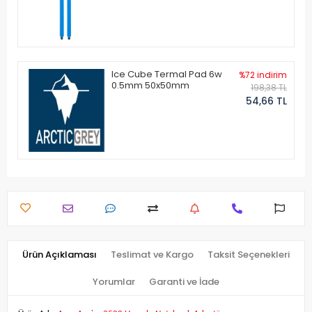
Ice Cube Termal Pad 6w
%72 indirim
0.5mm 50x50mm
198,38 TL
54,66 TL
Ürün Açıklaması
Teslimat ve Kargo
Taksit Seçenekleri
Yorumlar
Garanti ve İade