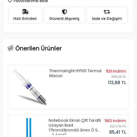
Favorilerime ekle
Hızlı Gönderi
Güvenli Alışveriş
İade ve Değişim
Önerilen Ürünler
Thermalright HY510 Termal
%31 indirim
Macun
165,13 TL
113,88 TL
Notebook Ekran Çift Taraflı
%63 indirim
Uzayan Bant
227,76 TL
171mmX8mmX0.3mm (1 Set
85,41 TL
- 2 Adet)