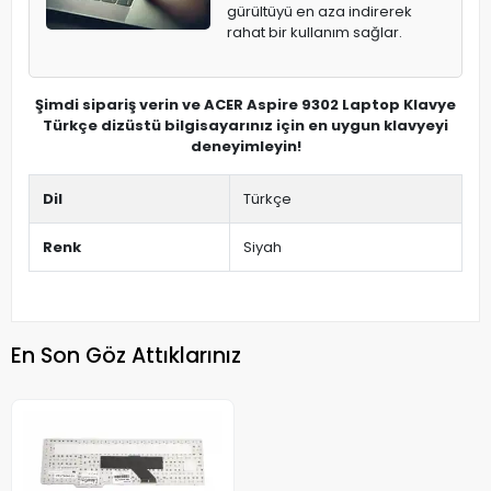
gürültüyü en aza indirerek
rahat bir kullanım sağlar.
Şimdi sipariş verin ve ACER Aspire 9302 Laptop Klavye
Türkçe dizüstü bilgisayarınız için en uygun klavyeyi
deneyimleyin!
Dil
Türkçe
Renk
Siyah
En Son Göz Attıklarınız