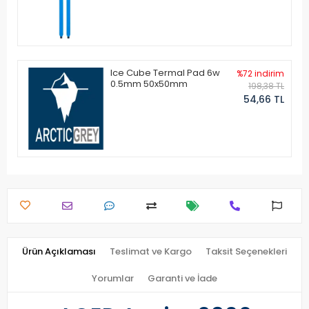
Ice Cube Termal Pad 6w
%72 indirim
0.5mm 50x50mm
198,38 TL
54,66 TL
Ürün Açıklaması
Teslimat ve Kargo
Taksit Seçenekleri
Yorumlar
Garanti ve İade