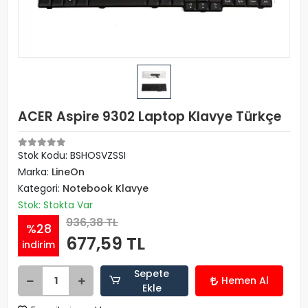
ACER Aspire 9302 Laptop Klavye Türkçe
Stok Kodu: BSHOSVZSSI
Marka:
LineOn
Kategori:
Notebook Klavye
Stok: Stokta Var
936,38 TL
%28
677,59 TL
indirim
Sepete
Hemen Al
Ekle