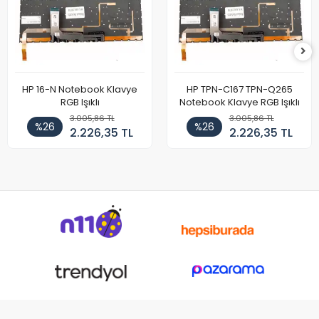
HP 16-N Notebook Klavye
HP TPN-C167 TPN-Q265
RGB Işıklı
Notebook Klavye RGB Işıklı
3.005,86 TL
3.005,86 TL
%26
%26
2.226,35 TL
2.226,35 TL