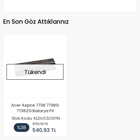
En Son Göz Attıklarınız
Tükendi
Acer Aspire 7738 7738G
7736ZG Batarya Pil
Stok Kodu: KLDUCSOSYN
870,72 TL
%38
540,93 TL