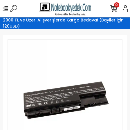
0
2900 TL ve Üzeri Alışverişlerde Kargo Bedava! (Bayiler için
120USD)