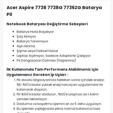
Acer Aspire 7738 7738G 7736ZG Batarya
Pil
Notebook Bataryası Değiştirme Sebepleri
Batarya Hızla Boşalıyor
Şarj Almıyor
Batarya Tanınmıyor
Aşırı Isınma
Şişme veya Fiziksel Hasar
Laptop Açılmıyor, Sadece Adaptörle Çalışıyor
Pil Döngüsünün Dolması (Yaşlanma)
İlk Kullanımda Tam Performans Alabilmeniz için
Uygulamanız Gereken İp Uçları :
Pili dizüstü bilgisayarınıza taktıktan sonra içindeki enerjiyi
%5-%10'a kadar yüksek enerji harcayan uygulamalar ile
kullanarak düşürün.
Pili %100'e kadar doldurun , %100'e ulaşmaz ise 1.Adımı
yeniden tekrarlaryın .
Doldurma ve boşaltma işlemini en az 5 defa uygulayın.
Bu işlemleri yaptığınızda piliniz normal kullanıma hazır