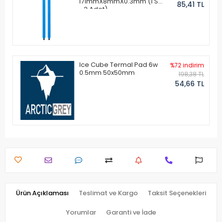
171mmX8mmX0.3mm (1 Set
85,41 TL
- 2 Adet)
Ice Cube Termal Pad 6w
%72 indirim
0.5mm 50x50mm
198,38 TL
54,66 TL
Ürün Açıklaması
Teslimat ve Kargo
Taksit Seçenekleri
Yorumlar
Garanti ve İade