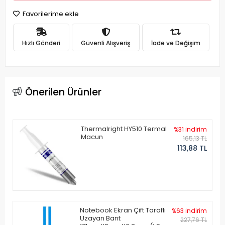
Favorilerime ekle
Hızlı Gönderi
Güvenli Alışveriş
İade ve Değişim
Önerilen Ürünler
Thermalright HY510 Termal
%31 indirim
Macun
165,13 TL
113,88 TL
Notebook Ekran Çift Taraflı
%63 indirim
Uzayan Bant
227,76 TL