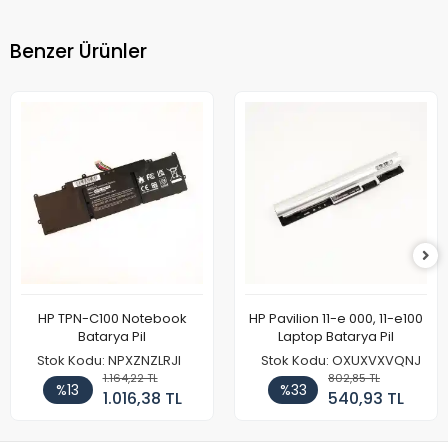
Benzer Ürünler
HP TPN-C100 Notebook
HP Pavilion 11-e 000, 11-e100
Batarya Pil
Laptop Batarya Pil
Stok Kodu: NPXZNZLRJI
Stok Kodu: OXUXVXVQNJ
1.164,22 TL
802,85 TL
%13
%33
1.016,38 TL
540,93 TL