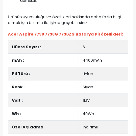
demektir.
Ürünün uyumluluğu ve özellikleri hakkında daha fazla bilgi
almak için bizimle iletişime geçebilirsiniz.
Acer Aspire 7738 7738G 7736ZG Batarya Pil özellikleri:
Hücre Sayısı :
6
mAh :
4400mAh
Pil Türü :
Li-Ion
Renk :
Siyah
Volt :
11.1V
Wh :
49Wh
Özel Açıklama
İndirimli