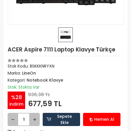
ACER Aspire 7111 Laptop Klavye Türkçe
Stok Kodu: BSKKKNRYXN
Marka:
LineOn
Kategori:
Notebook Klavye
Stok: Stokta Var
936,38 TL
%28
677,59 TL
indirim
Sepete
Hemen Al
Ekle