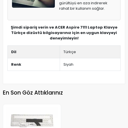
gürültüyü en aza indirerek
rahat bir kullanım sağlar.
Şimdi sipariş verin ve ACER Aspire 7111 Laptop Klavye
Türkçe dizüstü bilgisayarınız için en uygun klavyeyi
deneyimleyin!
Dil
Türkçe
Renk
Siyah
En Son Göz Attıklarınız