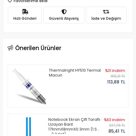
Favorilerime ekle
Hızlı Gönderi
Güvenli Alışveriş
İade ve Değişim
Önerilen Ürünler
Thermalright HY510 Termal
%31 indirim
Macun
165,13 TL
113,88 TL
Notebook Ekran Çift Taraflı
%63 indirim
Uzayan Bant
227,76 TL
171mmX8mmX0.3mm (1 Set
85,41 TL
- 2 Adet)