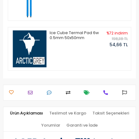
Ice Cube Termal Pad 6w
%72 indirim
0.5mm 50x50mm
198,38 TL
54,66 TL
Ürün Açıklaması
Teslimat ve Kargo
Taksit Seçenekleri
Yorumlar
Garanti ve İade