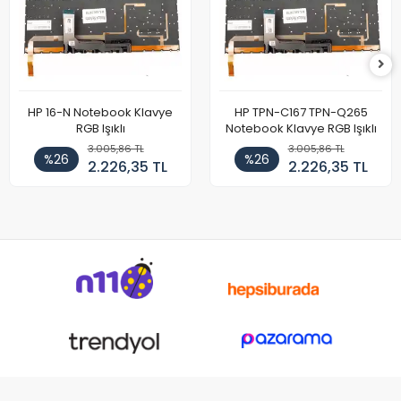
HP 16-N Notebook Klavye
HP TPN-C167 TPN-Q265
RGB Işıklı
Notebook Klavye RGB Işıklı
3.005,86 TL
3.005,86 TL
%26
%26
2.226,35 TL
2.226,35 TL