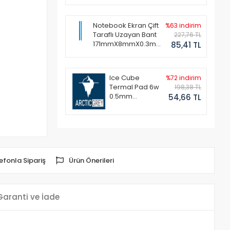
Notebook Ekran Çift
%63 indirim
Taraflı Uzayan Bant
227,76 TL
171mmX8mmX0.3mm
85,41 TL
(1 Set - 2 Adet)
Ice Cube
%72 indirim
Termal Pad 6w
198,38 TL
0.5mm
54,66 TL
50x50mm
efonla Sipariş
Ürün Önerileri
Garanti ve İade