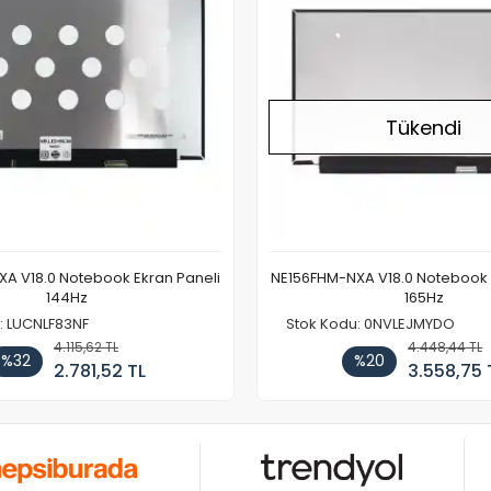
Tükendi
A V18.0 Notebook Ekran Paneli
NE156FHM-NXA V18.0 Notebook 
144Hz
165Hz
: LUCNLF83NF
Stok Kodu: 0NVLEJMYDO
4.115,62 TL
4.448,44 TL
%32
%20
2.781,52 TL
3.558,75 