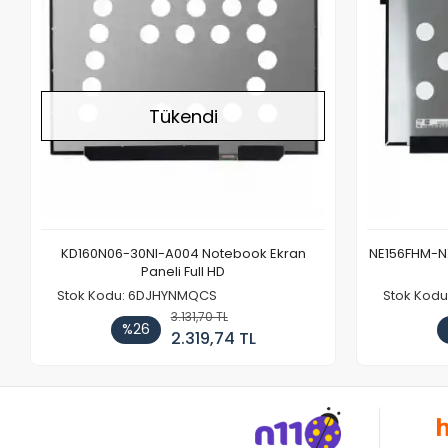
Tükendi
KD160N06-30NI-A004 Notebook Ekran
NE156FHM-NX
Paneli Full HD
Stok Kodu: 6DJHYNMQCS
Stok Kodu
3.131,70 TL
%26
2.319,74 TL