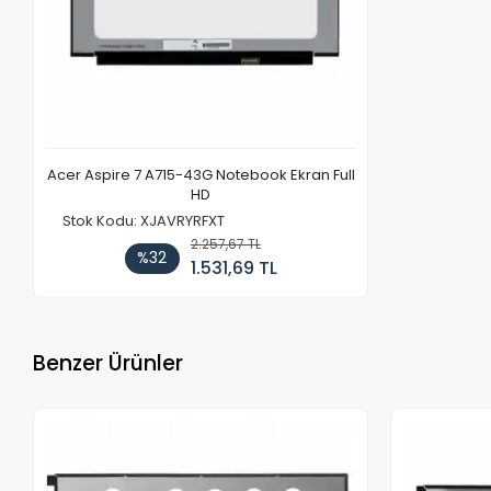
Acer Aspire 7 A715-43G Notebook Ekran Full
HD
Stok Kodu: XJAVRYRFXT
2.257,67 TL
%32
1.531,69 TL
Benzer Ürünler
Stokta Yok