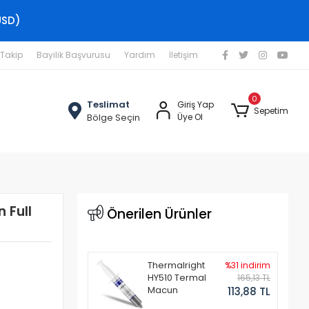
USD)
 Takip
Bayilik Başvurusu
Yardım
İletişim
0
Teslimat
Giriş Yap
Sepetim
Bölge Seçin
Üye Ol
 Full
Önerilen Ürünler
Thermalright
%31 indirim
HY510 Termal
165,13 TL
Macun
113,88 TL