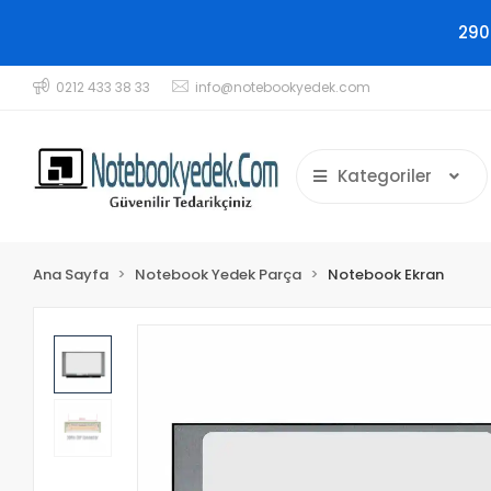
290
0212 433 38 33
info@notebookyedek.com
Kategoriler
Ana Sayfa
Notebook Yedek Parça
Notebook Ekran