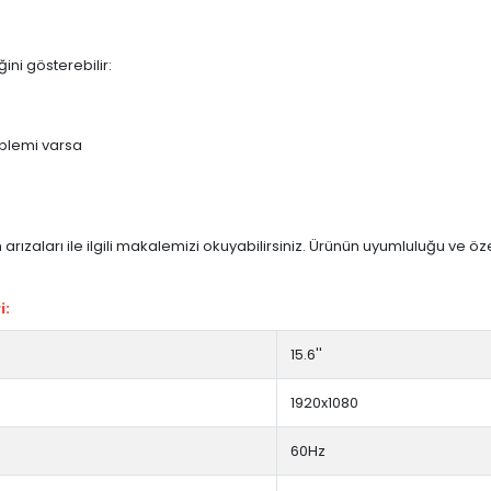
ini gösterebilir:
blemi varsa
arızaları ile ilgili makalemizi okuyabilirsiniz. Ürünün uyumluluğu ve ö
i:
15.6''
1920x1080
60Hz