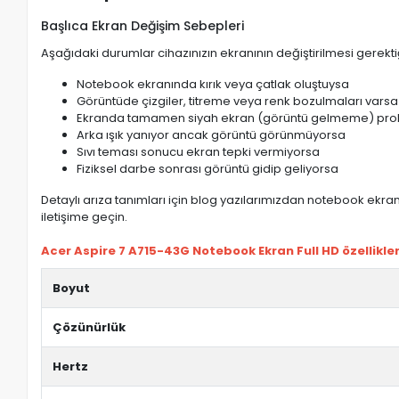
Başlıca Ekran Değişim Sebepleri
Aşağıdaki durumlar cihazınızın ekranının değiştirilmesi gerektiğ
Notebook ekranında kırık veya çatlak oluştuysa
Görüntüde çizgiler, titreme veya renk bozulmaları varsa
Ekranda tamamen siyah ekran (görüntü gelmeme) pro
Arka ışık yanıyor ancak görüntü görünmüyorsa
Sıvı teması sonucu ekran tepki vermiyorsa
Fiziksel darbe sonrası görüntü gidip geliyorsa
Detaylı arıza tanımları için blog yazılarımızdan notebook ekran 
iletişime geçin.
Acer Aspire 7 A715-43G Notebook Ekran Full HD özellikler
Boyut
Çözünürlük
Hertz