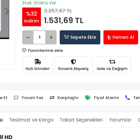
Stok: Stokta Var
2.257,67 TL
%32
1.531,69 TL
indirim
Sepete Ekle
Hemen Al
Favorilerime ekle
Hızlı Gönderi
Güvenli Alışveriş
İade ve Değişim
e Et
Yorum Yaz
Karşılaştır
Fiyat Alarmı
Tel
sı
Teslimat ve Kargo
Taksit Seçenekleri
Yorumlar
ll HD