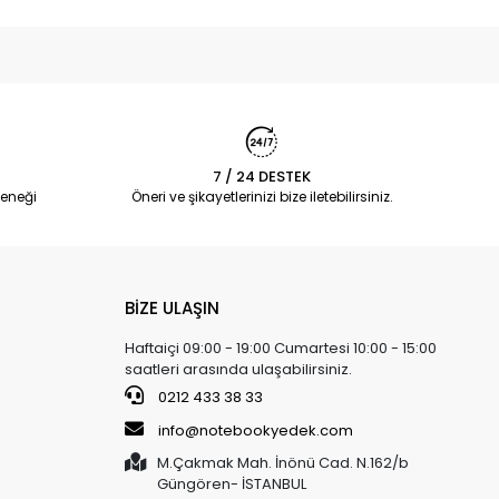
7 / 24 DESTEK
eneği
Öneri ve şikayetlerinizi bize iletebilirsiniz.
BİZE ULAŞIN
Haftaiçi 09:00 - 19:00 Cumartesi 10:00 - 15:00
saatleri arasında ulaşabilirsiniz.
0212 433 38 33
info@notebookyedek.com
M.Çakmak Mah. İnönü Cad. N.162/b
Güngören- İSTANBUL