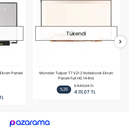
Tükendi
Ekran Paneli
Monster Tulpar T7 V21.2 Notebook Ekran
Paneli Full HD 144Hz
5.549,94 TL
%26
4.111,07 TL
TL