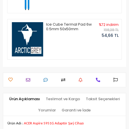
Ice Cube Termal Pad 6w
%72 indirim
0.5mm 50x50mm
198,38 TL
54,66 TL
Ürün Açıklaması
Teslimat ve Kargo
Taksit Seçenekleri
Yorumlar
Garanti ve İade
Ürün Adı :
ACER Aspire 5951G Adaptör Şarj Cihazı