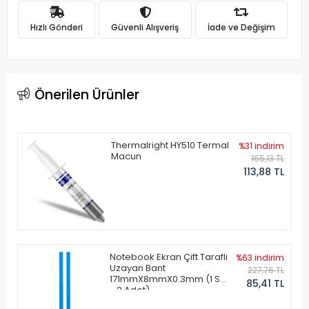
Hızlı Gönderi
Güvenli Alışveriş
İade ve Değişim
Önerilen Ürünler
Thermalright HY510 Termal
%31 indirim
Macun
165,13 TL
113,88 TL
Notebook Ekran Çift Taraflı
%63 indirim
Uzayan Bant
227,76 TL
171mmX8mmX0.3mm (1 Set
85,41 TL
- 2 Adet)