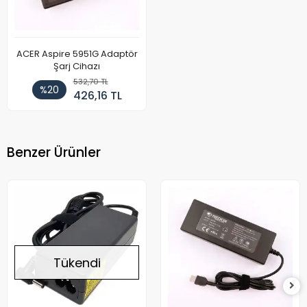
ACER Aspire 5951G Adaptör
Şarj Cihazı
532,70 TL
%20
426,16 TL
Benzer Ürünler
Tükendi