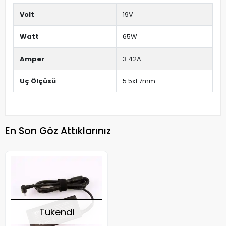
Volt
19V
Watt
65W
Amper
3.42A
Uç Ölçüsü
5.5x1.7mm
En Son Göz Attıklarınız
Tükendi