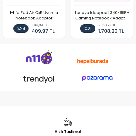
I-Life Zed Air Cx5 Uyumlu
Lenovo Ideapad L340-15IRH
Notebook Adaptör
Gaming Notebook Adaptör
Cihazı Şarj Aleti (150W)
540,93 TL
2.163,72 TL
%24
%21
409,97 TL
1.708,20 TL
Hızlı Teslimat