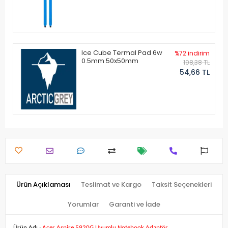
Ice Cube Termal Pad 6w
%72 indirim
0.5mm 50x50mm
198,38 TL
54,66 TL
Ürün Açıklaması
Teslimat ve Kargo
Taksit Seçenekleri
Yorumlar
Garanti ve İade
Ürün Adı :
Acer Aspire 5920G Uyumlu Notebook Adaptör