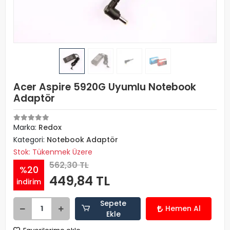
Acer Aspire 5920G Uyumlu Notebook
Adaptör
Marka:
Redox
Kategori:
Notebook Adaptör
Stok: Tükenmek Üzere
562,30 TL
%20
449,84 TL
indirim
Sepete
Hemen Al
Ekle