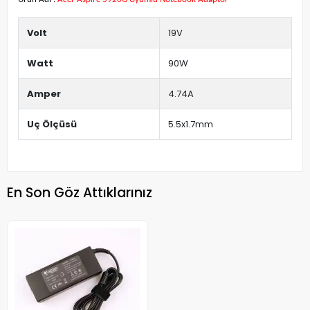
Volt
19V
Watt
90W
Amper
4.74A
Uç Ölçüsü
5.5x1.7mm
En Son Göz Attıklarınız