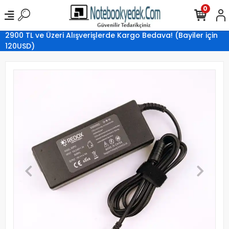
0
2900 TL ve Üzeri Alışverişlerde Kargo Bedava! (Bayiler için
120USD)