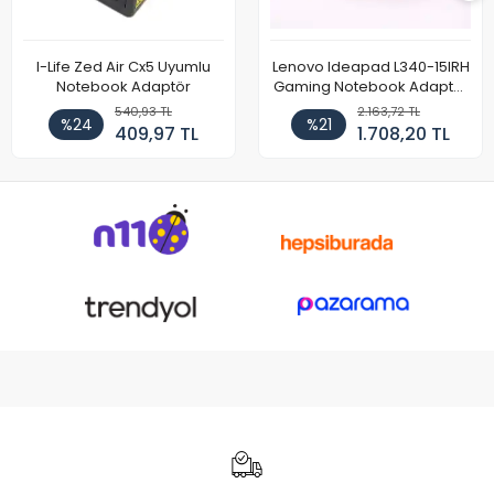
I-Life Zed Air Cx5 Uyumlu
Lenovo Ideapad L340-15IRH
Notebook Adaptör
Gaming Notebook Adaptör
Cihazı Şarj Aleti (150W)
540,93 TL
2.163,72 TL
%24
%21
409,97 TL
1.708,20 TL