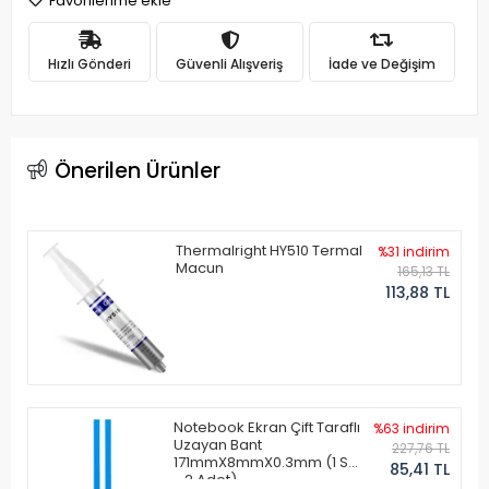
Favorilerime ekle
Hızlı Gönderi
Güvenli Alışveriş
İade ve Değişim
Önerilen Ürünler
Thermalright HY510 Termal
%31 indirim
Macun
165,13 TL
113,88 TL
Notebook Ekran Çift Taraflı
%63 indirim
Uzayan Bant
227,76 TL
171mmX8mmX0.3mm (1 Set
85,41 TL
- 2 Adet)