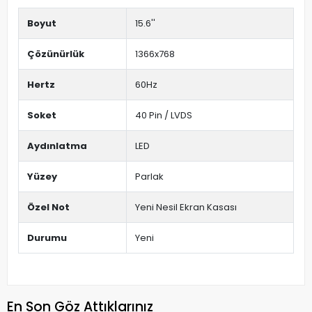
Boyut
15.6''
Çözünürlük
1366x768
Hertz
60Hz
Soket
40 Pin / LVDS
Aydınlatma
LED
Yüzey
Parlak
Özel Not
Yeni Nesil Ekran Kasası
Durumu
Yeni
En Son Göz Attıklarınız