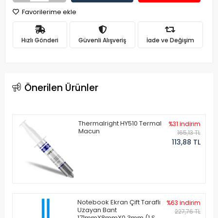
Favorilerime ekle
Hızlı Gönderi
Güvenli Alışveriş
İade ve Değişim
Önerilen Ürünler
Thermalright HY510 Termal
%31 indirim
Macun
165,13 TL
113,88 TL
Notebook Ekran Çift Taraflı
%63 indirim
Uzayan Bant
227,76 TL
171mmX8mmX0.3mm (1 Set