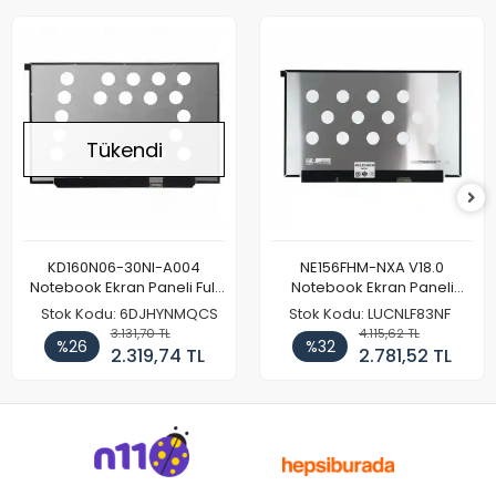
Tükendi
KD160N06-30NI-A004
NE156FHM-NXA V18.0
Notebook Ekran Paneli Full
Notebook Ekran Paneli
HD
144Hz
Stok Kodu: 6DJHYNMQCS
Stok Kodu: LUCNLF83NF
3.131,70 TL
4.115,62 TL
%26
%32
2.319,74 TL
2.781,52 TL