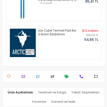
85,41 TL
- 2 Adet)
Ice Cube Termal Pad 6w
%72 indirim
0.5mm 50x50mm
198,38 TL
54,66 TL
Ürün Açıklaması
Teslimat ve Kargo
Taksit Seçenekleri
Yorumlar
Garanti ve İade