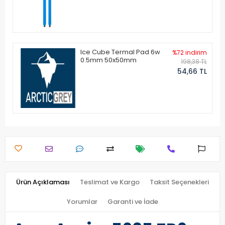
Ice Cube Termal Pad 6w
%72 indirim
0.5mm 50x50mm
198,38 TL
54,66 TL
Ürün Açıklaması
Teslimat ve Kargo
Taksit Seçenekleri
Yorumlar
Garanti ve İade