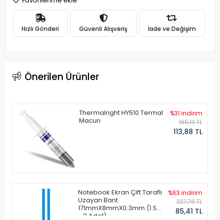
Favorilerime ekle
Hızlı Gönderi
Güvenli Alışveriş
İade ve Değişim
Önerilen Ürünler
Thermalright HY510 Termal
%31 indirim
Macun
165,13 TL
113,88 TL
Notebook Ekran Çift Taraflı
%63 indirim
Uzayan Bant
227,76 TL
171mmX8mmX0.3mm (1 Set
85,41 TL
- 2 Adet)