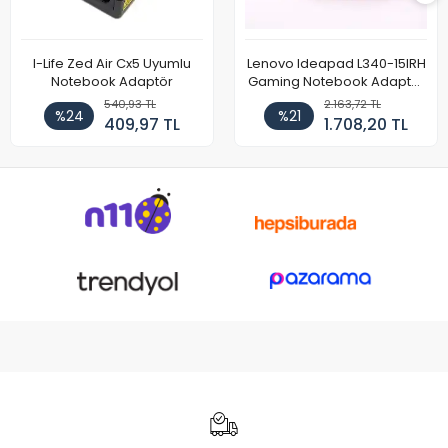
I-Life Zed Air Cx5 Uyumlu
Lenovo Ideapad L340-15IRH
Notebook Adaptör
Gaming Notebook Adaptör
Cihazı Şarj Aleti (150W)
540,93 TL
2.163,72 TL
%24
%21
409,97 TL
1.708,20 TL