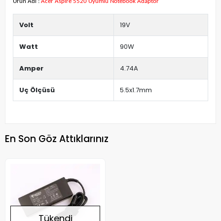
Ürün Adı :
Acer Aspire 5520 Uyumlu Notebook Adaptör
Volt
19V
Watt
90W
Amper
4.74A
Uç Ölçüsü
5.5x1.7mm
En Son Göz Attıklarınız
Tükendi