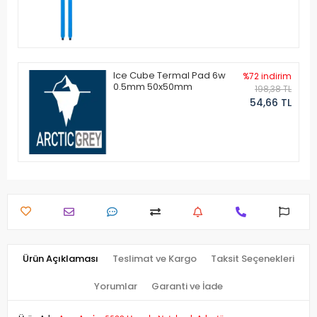
Ice Cube Termal Pad 6w
%72 indirim
0.5mm 50x50mm
198,38 TL
54,66 TL
Ürün Açıklaması
Teslimat ve Kargo
Taksit Seçenekleri
Yorumlar
Garanti ve İade