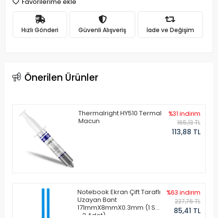
Favorilerime ekle
Hızlı Gönderi
Güvenli Alışveriş
İade ve Değişim
Önerilen Ürünler
Thermalright HY510 Termal
%31 indirim
Macun
165,13 TL
113,88 TL
Notebook Ekran Çift Taraflı
%63 indirim
Uzayan Bant
227,76 TL
171mmX8mmX0.3mm (1 Set
85,41 TL
- 2 Adet)