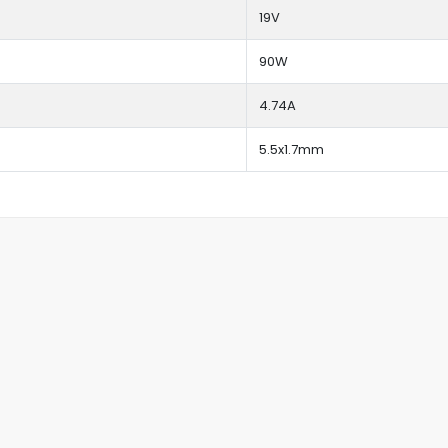
19V
90W
4.74A
5.5x1.7mm