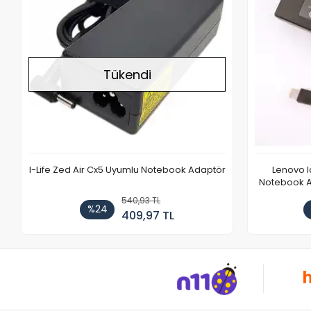
Tükendi
I-Life Zed Air Cx5 Uyumlu Notebook Adaptör
Lenovo 
Notebook Ad
540,93 TL
%24
409,97 TL