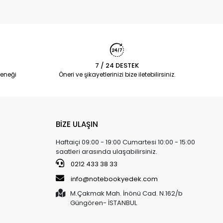
7 / 24 DESTEK
eneği
Öneri ve şikayetlerinizi bize iletebilirsiniz.
BİZE ULAŞIN
Haftaiçi 09:00 - 19:00 Cumartesi 10:00 - 15:00
saatleri arasında ulaşabilirsiniz.
0212 433 38 33
info@notebookyedek.com
M.Çakmak Mah. İnönü Cad. N.162/b
Güngören- İSTANBUL