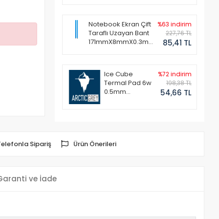
Notebook Ekran Çift
%63 indirim
Taraflı Uzayan Bant
227,76 TL
171mmX8mmX0.3mm
85,41 TL
(1 Set - 2 Adet)
Ice Cube
%72 indirim
Termal Pad 6w
198,38 TL
0.5mm
54,66 TL
50x50mm
Telefonla Sipariş
Ürün Önerileri
Garanti ve İade