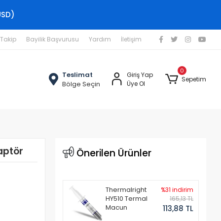
USD)
 Takip
Bayilik Başvurusu
Yardım
İletişim
0
Teslimat
Giriş Yap
Sepetim
Bölge Seçin
Üye Ol
aptör
Önerilen Ürünler
Thermalright
%31 indirim
HY510 Termal
165,13 TL
Macun
113,88 TL