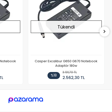
Tükendi
 Notebook
Casper Excalibur G650 G670 Notebook
Adaptör 180w
3.131,70 TL
%18
TL
2.562,30 TL