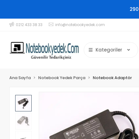
290
0212 433 38 33
info@notebookyedek.com
Kategoriler
Ana Sayfa
Notebook Yedek Parça
Notebook Adaptör