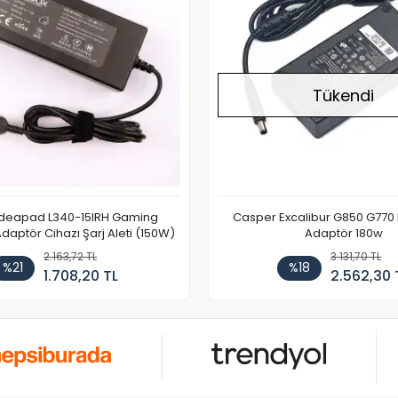
Tükendi
Ideapad L340-15IRH Gaming
Casper Excalibur G850 G770
aptör Cihazı Şarj Aleti (150W)
Adaptör 180w
2.163,72 TL
3.131,70 TL
%21
%18
1.708,20 TL
2.562,30 