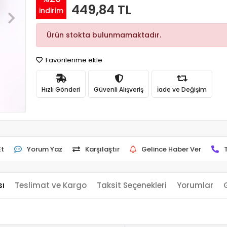
449,84 TL
indirim
Ürün stokta bulunmamaktadır.
Favorilerime ekle
Hızlı Gönderi
Güvenli Alışveriş
İade ve Değişim
Et
Yorum Yaz
Karşılaştır
Gelince Haber Ver
sı
Teslimat ve Kargo
Taksit Seçenekleri
Yorumlar