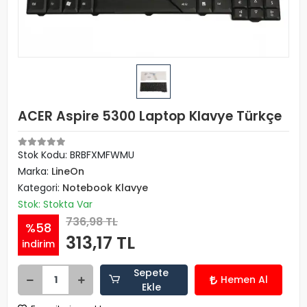
ACER Aspire 5300 Laptop Klavye Türkçe
Stok Kodu: BRBFXMFWMU
Marka:
LineOn
Kategori:
Notebook Klavye
Stok: Stokta Var
736,98 TL
%58
313,17 TL
indirim
Sepete
Hemen Al
Ekle