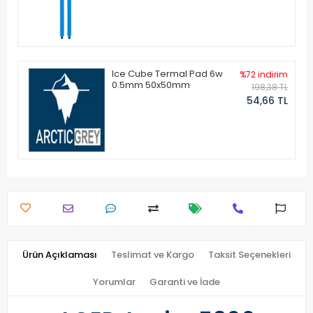
Ice Cube Termal Pad 6w
%72 indirim
0.5mm 50x50mm
198,38 TL
54,66 TL
Ürün Açıklaması
Teslimat ve Kargo
Taksit Seçenekleri
Yorumlar
Garanti ve İade