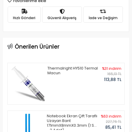
Favorilerime ekle
Hızlı Gönderi
Güvenli Alışveriş
İade ve Değişim
Önerilen Ürünler
Thermalright HY510 Termal
%31 indirim
Macun
165,13 TL
113,88 TL
Notebook Ekran Çift Taraflı
%63 indirim
Uzayan Bant
227,76 TL
171mmX8mmX0.3mm (1 Set
85,41 TL
- 2 Adet)