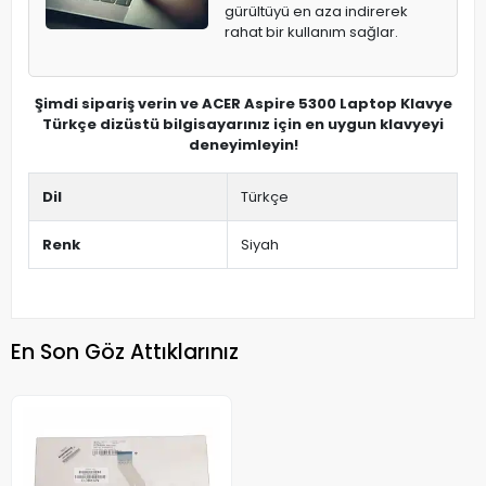
gürültüyü en aza indirerek
rahat bir kullanım sağlar.
Şimdi sipariş verin ve ACER Aspire 5300 Laptop Klavye
Türkçe dizüstü bilgisayarınız için en uygun klavyeyi
deneyimleyin!
Dil
Türkçe
Renk
Siyah
En Son Göz Attıklarınız