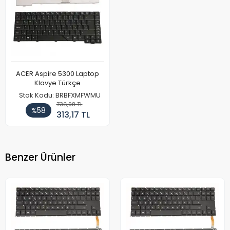
ACER Aspire 5300 Laptop
Klavye Türkçe
Stok Kodu: BRBFXMFWMU
736,98 TL
%58
313,17 TL
Benzer Ürünler