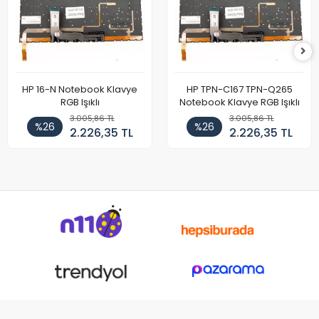
HP 16-N Notebook Klavye
HP TPN-C167 TPN-Q265
RGB Işıklı
Notebook Klavye RGB Işıklı
3.005,86 TL
3.005,86 TL
%26
%26
2.226,35 TL
2.226,35 TL