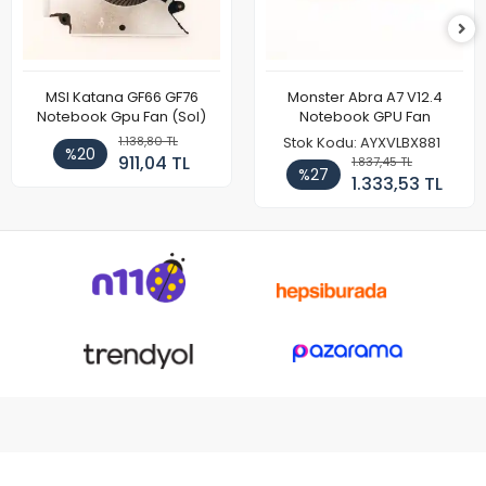
MSI Katana GF66 GF76
Monster Abra A7 V12.4
Notebook Gpu Fan (Sol)
Notebook GPU Fan
1.138,80 TL
Stok Kodu: AYXVLBX881
%20
911,04 TL
1.837,45 TL
%27
1.333,53 TL