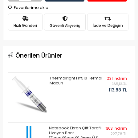
Favorilerime ekle
Hızlı Gönderi
Güvenli Alışveriş
İade ve Değişim
Önerilen Ürünler
Thermalright HY510 Termal
%31 indirim
Macun
165,13 TL
113,88 TL
Notebook Ekran Çift Taraflı
%63 indirim
Uzayan Bant
227,76 TL
171mmX8mmX0.3mm (1 Set