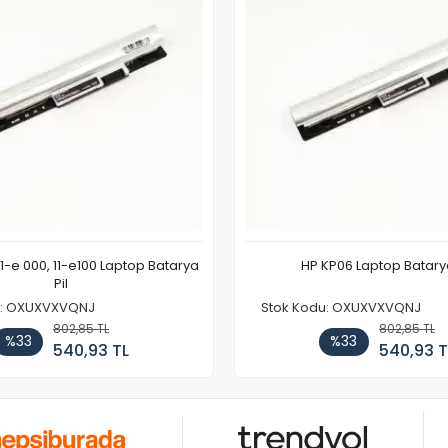
11-e 000, 11-e100 Laptop Batarya
HP KP06 Laptop Batarya
Pil
u: OXUXVXVQNJ
Stok Kodu: OXUXVXVQNJ
802,85 TL
802,85 TL
%33
%33
540,93 TL
540,93 T