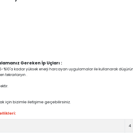
lamanız Gereken İp Uçları :
yi %5-%10'a kadar yüksek enerji harcayan uygulamalar ile kullanarak düşürü
n tekrarlaryın .
ktir.
 için bizimle iletişime geçebilirsiniz.
likleri:
4