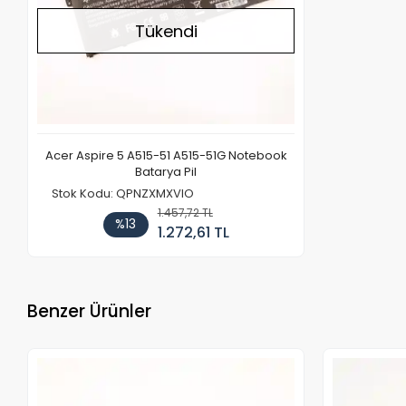
Tükendi
Acer Aspire 5 A515-51 A515-51G Notebook
Batarya Pil
Stok Kodu: QPNZXMXVIO
1.457,72 TL
%13
1.272,61 TL
Benzer Ürünler