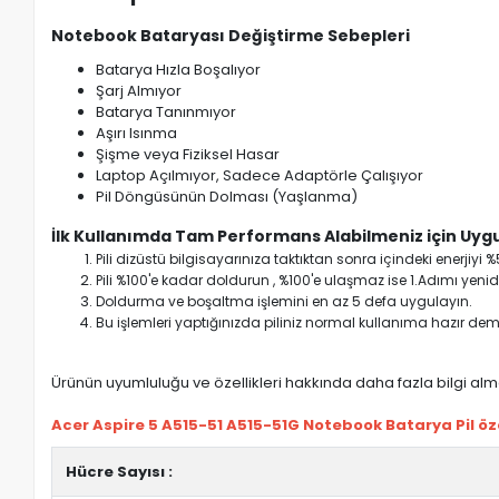
Notebook Bataryası Değiştirme Sebepleri
Batarya Hızla Boşalıyor
Şarj Almıyor
Batarya Tanınmıyor
Aşırı Isınma
Şişme veya Fiziksel Hasar
Laptop Açılmıyor, Sadece Adaptörle Çalışıyor
Pil Döngüsünün Dolması (Yaşlanma)
İlk Kullanımda Tam Performans Alabilmeniz için Uygu
Pili dizüstü bilgisayarınıza taktıktan sonra içindeki enerji
Pili %100'e kadar doldurun , %100'e ulaşmaz ise 1.Adımı yenide
Doldurma ve boşaltma işlemini en az 5 defa uygulayın.
Bu işlemleri yaptığınızda piliniz normal kullanıma hazır deme
Ürünün uyumluluğu ve özellikleri hakkında daha fazla bilgi almak
Acer Aspire 5 A515-51 A515-51G Notebook Batarya Pil özel
Hücre Sayısı :