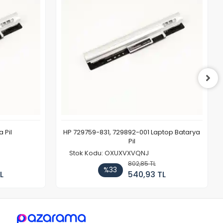
 Pil
HP 729759-831, 729892-001 Laptop Batarya
Pil
Stok Kodu: OXUXVXVQNJ
802,85 TL
%33
L
540,93 TL