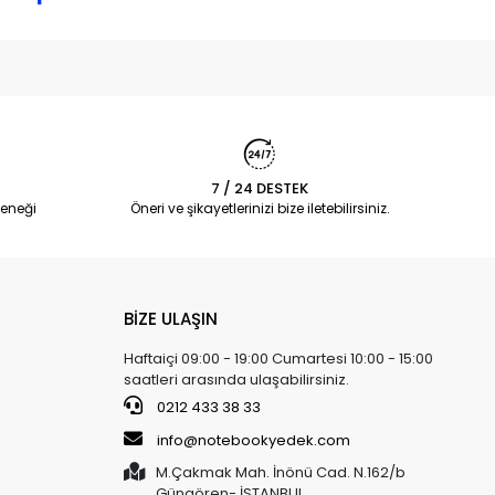
7 / 24 DESTEK
eneği
Öneri ve şikayetlerinizi bize iletebilirsiniz.
BİZE ULAŞIN
Haftaiçi 09:00 - 19:00 Cumartesi 10:00 - 15:00
saatleri arasında ulaşabilirsiniz.
0212 433 38 33
info@notebookyedek.com
M.Çakmak Mah. İnönü Cad. N.162/b
Güngören- İSTANBUL