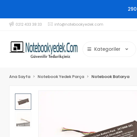
290
0212 433 38 33
info@notebookyedek.com
Kategoriler
Ana Sayfa
Notebook Yedek Parça
Notebook Batarya