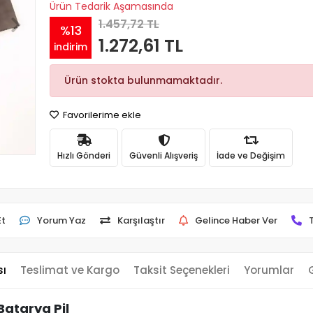
Ürün Tedarik Aşamasında
1.457,72 TL
%13
1.272,61 TL
indirim
Ürün stokta bulunmamaktadır.
Favorilerime ekle
Hızlı Gönderi
Güvenli Alışveriş
İade ve Değişim
Et
Yorum Yaz
Karşılaştır
Gelince Haber Ver
sı
Teslimat ve Kargo
Taksit Seçenekleri
Yorumlar
Batarya Pil