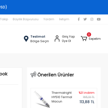
USD)
 Takip
Bayilik Başvurusu
Yardım
İletişim
0
Teslimat
Giriş Yap
Sepetim
Bölge Seçin
Üye Ol
book
Önerilen Ürünler
Thermalright
%31 indirim
HY510 Termal
165,13 TL
Macun
113,88 TL