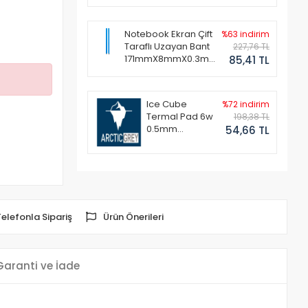
Notebook Ekran Çift
%63 indirim
Taraflı Uzayan Bant
227,76 TL
171mmX8mmX0.3mm
85,41 TL
(1 Set - 2 Adet)
Ice Cube
%72 indirim
Termal Pad 6w
198,38 TL
0.5mm
54,66 TL
50x50mm
Telefonla Sipariş
Ürün Önerileri
Garanti ve İade