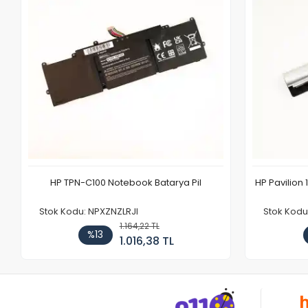
HP TPN-C100 Notebook Batarya Pil
HP Pavilion 
Stok Kodu: NPXZNZLRJI
Stok Kod
1.164,22 TL
%13
1.016,38 TL