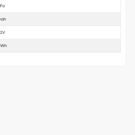
-Po
yah
.2V
8Wh