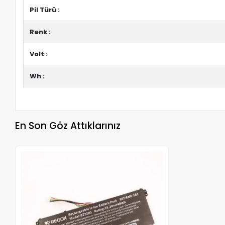
Pil Türü :
Renk :
Volt :
Wh :
En Son Göz Attıklarınız
Stokta Yok