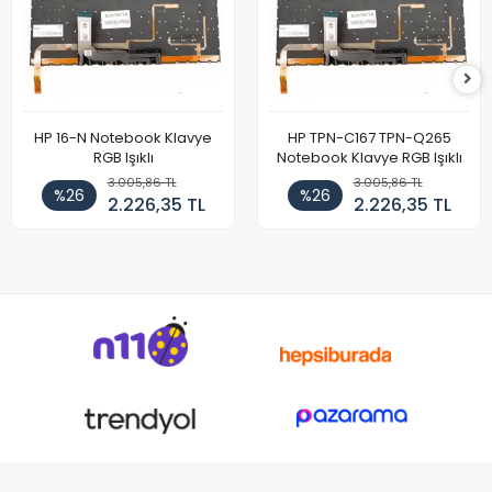
HP 16-N Notebook Klavye
HP TPN-C167 TPN-Q265
RGB Işıklı
Notebook Klavye RGB Işıklı
3.005,86 TL
3.005,86 TL
%26
%26
2.226,35 TL
2.226,35 TL