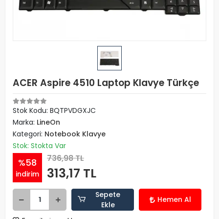
ACER Aspire 4510 Laptop Klavye Türkçe
Stok Kodu: BQTPVDGXJC
Marka:
LineOn
Kategori:
Notebook Klavye
Stok: Stokta Var
736,98 TL
%58
313,17 TL
indirim
Sepete
Hemen Al
Ekle