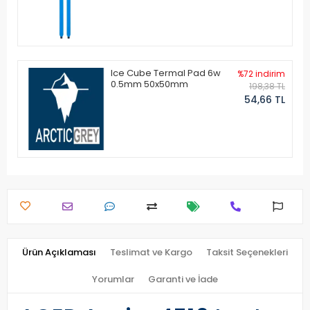
Ice Cube Termal Pad 6w
%72 indirim
0.5mm 50x50mm
198,38 TL
54,66 TL
Ürün Açıklaması
Teslimat ve Kargo
Taksit Seçenekleri
Yorumlar
Garanti ve İade