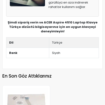
gürültüyü en aza indirerek
rahat bir kullanım sağlar.
Şimdi sipariş verin ve ACER Aspire 4510 Laptop Klavye
Türkçe dizüstü bilgisayarınız için en uygun klavyeyi
deneyimleyin!
Dil
Türkçe
Renk
Siyah
En Son Göz Attıklarınız