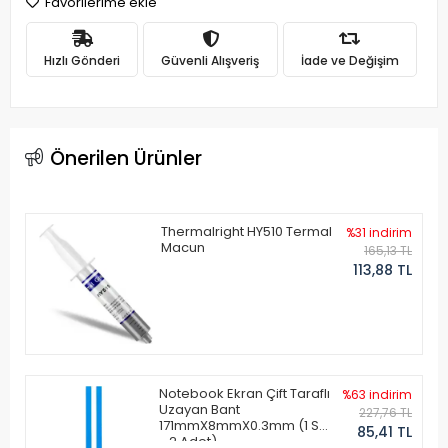
Favorilerime ekle
Hızlı Gönderi
Güvenli Alışveriş
İade ve Değişim
Önerilen Ürünler
Thermalright HY510 Termal
%31 indirim
Macun
165,13 TL
113,88 TL
Notebook Ekran Çift Taraflı
%63 indirim
Uzayan Bant
227,76 TL
171mmX8mmX0.3mm (1 Set
85,41 TL
- 2 Adet)