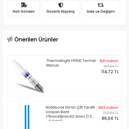
Hızlı Gönderi
Güvenli Alışveriş
İade ve Değişim
Önerilen Ürünler
Thermalright HY510 Termal
%31 indirim
Macun
166,34 TL
114,72 TL
Notebook Ekran Çift Taraflı
%63 indirim
Uzayan Bant
229,44 TL
171mmX8mmX0.3mm (1 Set
86,04 TL
- 2 Adet)