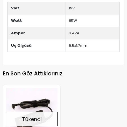
Volt
19V
Watt
65W
Amper
3.42A
Uç Ölçüsü
5.5x1.7mm
En Son Göz Attıklarınız
Tükendi