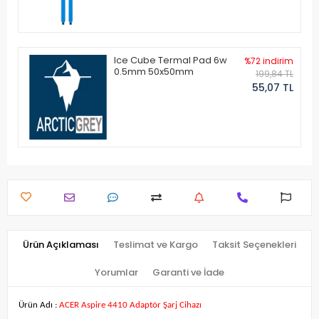
Ice Cube Termal Pad 6w
%72 indirim
0.5mm 50x50mm
199,84 TL
55,07 TL
Ürün Açıklaması
Teslimat ve Kargo
Taksit Seçenekleri
Yorumlar
Garanti ve İade
Ürün Adı :
ACER Aspire 4410 Adaptör Şarj Cihazı