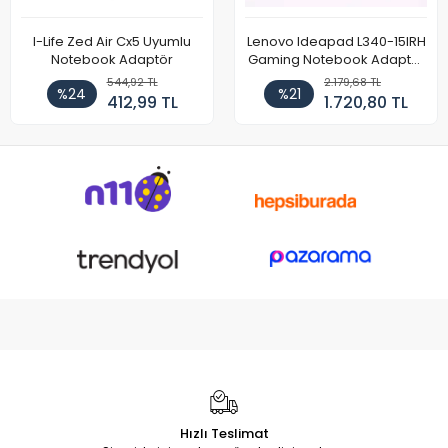
I-Life Zed Air Cx5 Uyumlu
Lenovo Ideapad L340-15IRH
Notebook Adaptör
Gaming Notebook Adaptör
Cihazı Şarj Aleti (150W)
544,92 TL
2.179,68 TL
%24
%21
412,99 TL
1.720,80 TL
Hızlı Teslimat