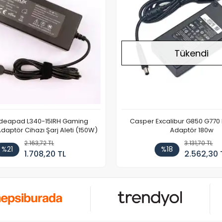
Tükendi
Ideapad L340-15IRH Gaming
Casper Excalibur G850 G770
aptör Cihazı Şarj Aleti (150W)
Adaptör 180w
2.163,72 TL
3.131,70 TL
%21
%18
1.708,20 TL
2.562,30 