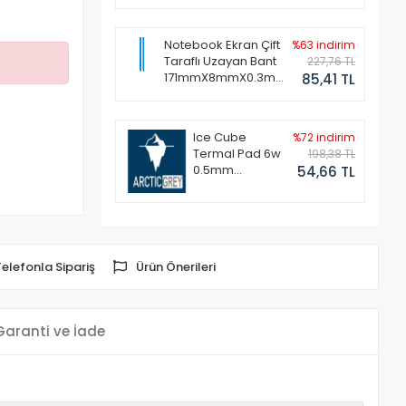
Notebook Ekran Çift
%63 indirim
Taraflı Uzayan Bant
227,76 TL
171mmX8mmX0.3mm
85,41 TL
(1 Set - 2 Adet)
Ice Cube
%72 indirim
Termal Pad 6w
198,38 TL
0.5mm
54,66 TL
50x50mm
Telefonla Sipariş
Ürün Önerileri
Garanti ve İade