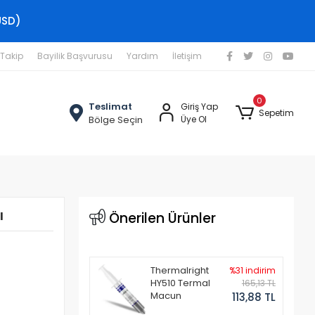
USD)
 Takip
Bayilik Başvurusu
Yardım
İletişim
0
Teslimat
Giriş Yap
Sepetim
Bölge Seçin
Üye Ol
ı
Önerilen Ürünler
Thermalright
%31 indirim
HY510 Termal
165,13 TL
Macun
113,88 TL