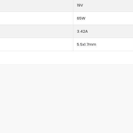
19V
65W
3.42A
5.5x1.7mm