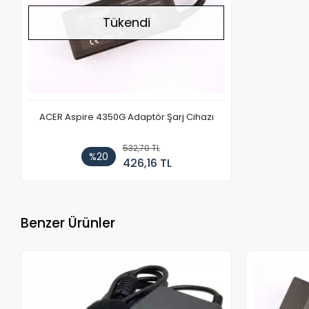
Tükendi
ACER Aspire 4350G Adaptör Şarj Cihazı
532,70 TL
%20
426,16 TL
Benzer Ürünler
Stokta Yok