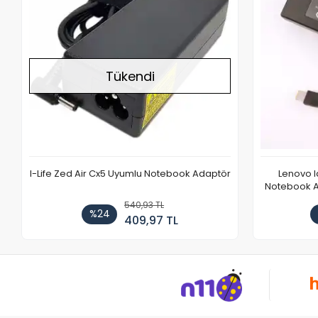
Tükendi
I-Life Zed Air Cx5 Uyumlu Notebook Adaptör
Lenovo 
Notebook Ad
540,93 TL
%24
409,97 TL