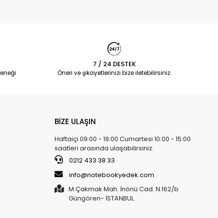
7 / 24 DESTEK
eneği
Öneri ve şikayetlerinizi bize iletebilirsiniz.
BİZE ULAŞIN
Haftaiçi 09:00 - 19:00 Cumartesi 10:00 - 15:00
saatleri arasında ulaşabilirsiniz.
0212 433 38 33
info@notebookyedek.com
M.Çakmak Mah. İnönü Cad. N.162/b
Güngören- İSTANBUL