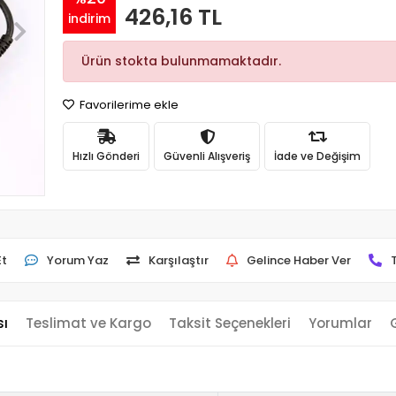
426,16 TL
indirim
Ürün stokta bulunmamaktadır.
Favorilerime ekle
Hızlı Gönderi
Güvenli Alışveriş
İade ve Değişim
Et
Yorum Yaz
Karşılaştır
Gelince Haber Ver
sı
Teslimat ve Kargo
Taksit Seçenekleri
Yorumlar