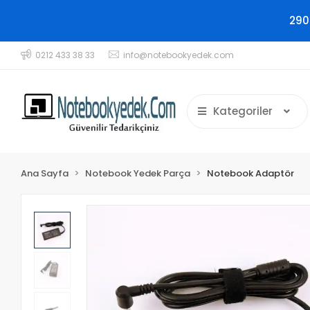
290
0212 433 38 33
info@notebookyedek.com
Kategoriler
Ana Sayfa
Notebook Yedek Parça
Notebook Adaptör