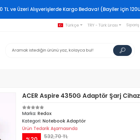
0 TL ve Üzeri Alışverişlerde Kargo Bedava! (Bayiler için 120
Türkçe
TRY - Türk Lirası
Sipariş
ACER Aspire 4350G Adaptör Şarj Cihaz
Marka:
Redox
Kategori:
Notebook Adaptör
Ürün Tedarik Aşamasında
532,70 TL
%20