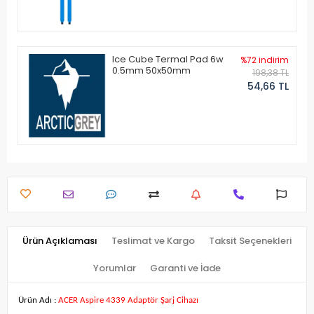
Ice Cube Termal Pad 6w
%72 indirim
0.5mm 50x50mm
198,38 TL
54,66 TL
Ürün Açıklaması
Teslimat ve Kargo
Taksit Seçenekleri
Yorumlar
Garanti ve İade
Ürün Adı :
ACER Aspire 4339 Adaptör Şarj Cihazı