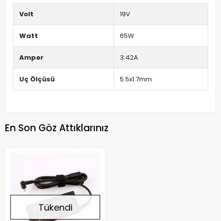
Volt
19V
Watt
65W
Amper
3.42A
Uç Ölçüsü
5.5x1.7mm
En Son Göz Attıklarınız
Tükendi