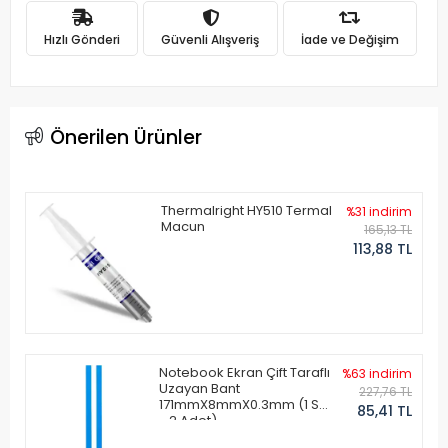
Hızlı Gönderi
Güvenli Alışveriş
İade ve Değişim
Önerilen Ürünler
Thermalright HY510 Termal
%31 indirim
Macun
165,13 TL
113,88 TL
Notebook Ekran Çift Taraflı
%63 indirim
Uzayan Bant
227,76 TL
171mmX8mmX0.3mm (1 Set
85,41 TL
- 2 Adet)