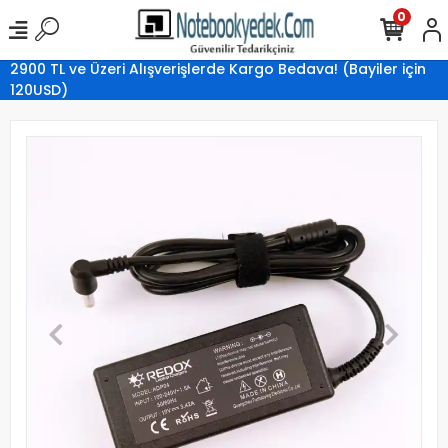
0
2900 TL ve Üzeri Alışverişlerde Kargo Bedava! (Bayiler için
120USD)