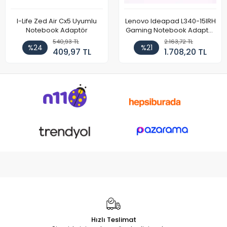
I-Life Zed Air Cx5 Uyumlu
Lenovo Ideapad L340-15IRH
Notebook Adaptör
Gaming Notebook Adaptör
Cihazı Şarj Aleti (150W)
540,93 TL
2.163,72 TL
%24
%21
409,97 TL
1.708,20 TL
Hızlı Teslimat