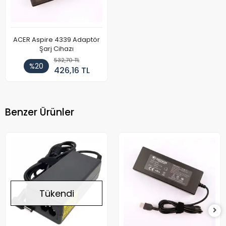
ACER Aspire 4339 Adaptör
Şarj Cihazı
532,70 TL
%20
426,16 TL
Benzer Ürünler
Tükendi