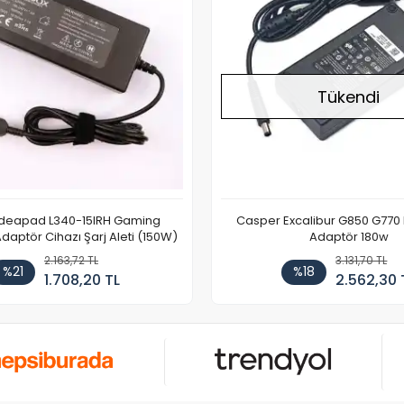
Tükendi
Ideapad L340-15IRH Gaming
Casper Excalibur G850 G770
aptör Cihazı Şarj Aleti (150W)
Adaptör 180w
2.163,72 TL
3.131,70 TL
%21
%18
1.708,20 TL
2.562,30 