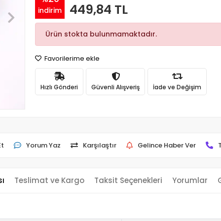
449,84 TL
indirim
Ürün stokta bulunmamaktadır.
Favorilerime ekle
Hızlı Gönderi
Güvenli Alışveriş
İade ve Değişim
Et
Yorum Yaz
Karşılaştır
Gelince Haber Ver
sı
Teslimat ve Kargo
Taksit Seçenekleri
Yorumlar