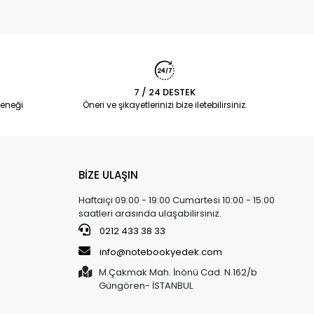
7 / 24 DESTEK
eneği
Öneri ve şikayetlerinizi bize iletebilirsiniz.
BİZE ULAŞIN
Haftaiçi 09:00 - 19:00 Cumartesi 10:00 - 15:00
saatleri arasında ulaşabilirsiniz.
0212 433 38 33
info@notebookyedek.com
M.Çakmak Mah. İnönü Cad. N.162/b
Güngören- İSTANBUL