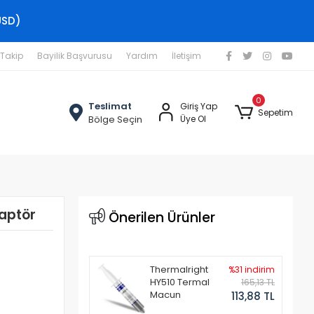
USD)
 Takip
Bayilik Başvurusu
Yardım
İletişim
0
Teslimat
Giriş Yap
Sepetim
Bölge Seçin
Üye Ol
aptör
Önerilen Ürünler
Thermalright
%31 indirim
HY510 Termal
165,13 TL
Macun
113,88 TL