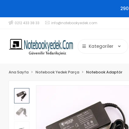
290
0212 433 38 33
info@notebookyedek.com
Kategoriler
Ana Sayfa
Notebook Yedek Parça
Notebook Adaptör