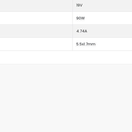
19V
90W
4.74A
5.5x1.7mm