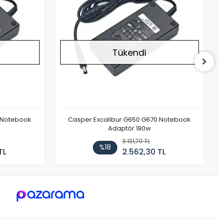
Tükendi
 Notebook
Casper Excalibur G650 G670 Notebook
Adaptör 180w
3.131,70 TL
%18
TL
2.562,30 TL