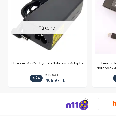
Tükendi
I-Life Zed Air Cx5 Uyumlu Notebook Adaptör
Lenovo 
Notebook Ad
540,93 TL
%24
409,97 TL