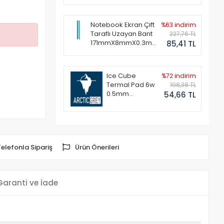
Notebook Ekran Çift
%63 indirim
Taraflı Uzayan Bant
227,76 TL
171mmX8mmX0.3mm
85,41 TL
(1 Set - 2 Adet)
Ice Cube
%72 indirim
Termal Pad 6w
198,38 TL
0.5mm
54,66 TL
50x50mm
Telefonla Sipariş
Ürün Önerileri
Garanti ve İade