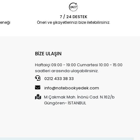
7 / 24 DESTEK
eneği
Öneri ve şikayetlerinizi bize iletebilirsiniz.
BİZE ULAŞIN
Haftaiçi 09:00 - 19:00 Cumartesi 10:00 - 15:00
saatleri arasında ulaşabilirsiniz.
0212 433 38 33
info@notebookyedek.com
M.Çakmak Mah. İnönü Cad. N.162/b
Güngören- İSTANBUL