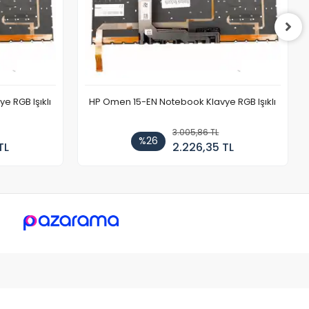
 RGB Işıklı
HP Omen 15-EN Notebook Klavye RGB Işıklı
3.005,86 TL
%26
TL
2.226,35 TL