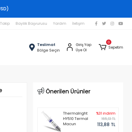
USD)
 Takip
Bayilik Başvurusu
Yardım
İletişim
0
Teslimat
Giriş Yap
Sepetim
Bölge Seçin
Üye Ol
e
Önerilen Ürünler
Thermalright
%31 indirim
HY510 Termal
165,13 TL
Macun
113,88 TL