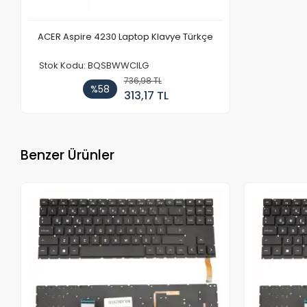
ACER Aspire 4230 Laptop Klavye Türkçe
Stok Kodu: BQSBWWCILG
736,98 TL
%58
313,17 TL
Benzer Ürünler