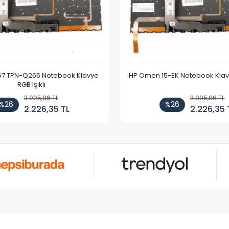
67 TPN-Q265 Notebook Klavye
HP Omen 15-EK Notebook Klavye
RGB Işıklı
3.005,86 TL
3.005,86 TL
%26
%26
2.226,35 TL
2.226,35 