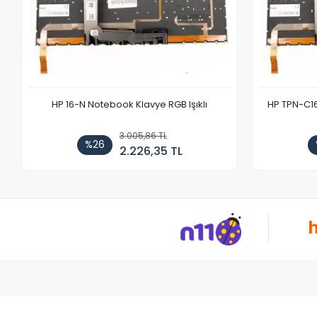
HP 16-N Notebook Klavye RGB Işıklı
HP TPN-C1
3.005,86 TL
%26
2.226,35 TL