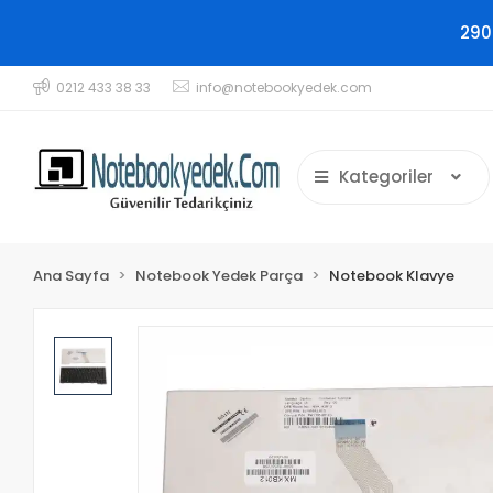
290
0212 433 38 33
info@notebookyedek.com
Kategoriler
Ana Sayfa
Notebook Yedek Parça
Notebook Klavye