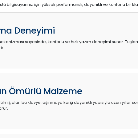
stü bilgisayarınız için yüksek performanslı, dayanıklı ve konforlu bir kl
ma Deneyimi
kanizması sayesinde, konforlu ve hızlı yazım deneyimi sunar. Tuşların d
ir.
zun Ömürlü Malzeme
ilmiş olan bu klavye, aşınmaya karşı dayanıklı yapısıyla uzun yıllar so
orur.