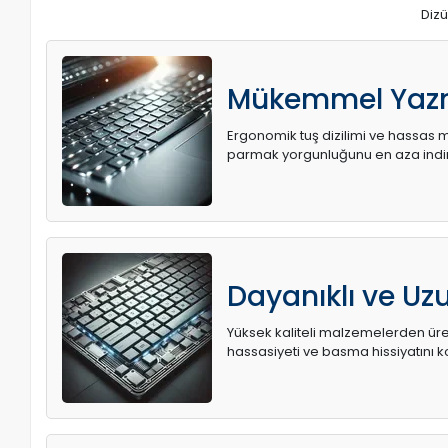
Dizü
Mükemmel Yaz
Ergonomik tuş dizilimi ve hassas me
parmak yorgunluğunu en aza indir
Dayanıklı ve U
Yüksek kaliteli malzemelerden üret
hassasiyeti ve basma hissiyatını k