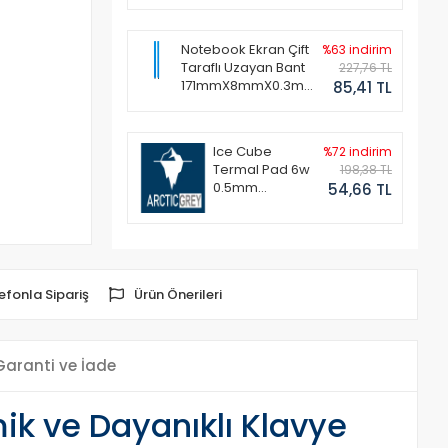
Notebook Ekran Çift
%63 indirim
Taraflı Uzayan Bant
227,76 TL
171mmX8mmX0.3mm
85,41 TL
(1 Set - 2 Adet)
Ice Cube
%72 indirim
Termal Pad 6w
198,38 TL
0.5mm
54,66 TL
50x50mm
efonla Sipariş
Ürün Önerileri
Garanti ve İade
k ve Dayanıklı Klavye