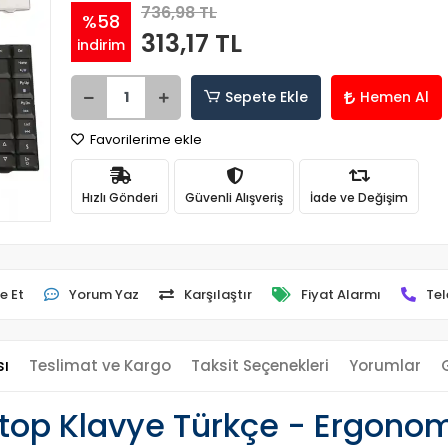
736,98 TL
%58
313,17 TL
indirim
Sepete Ekle
Hemen Al
Favorilerime ekle
Hızlı Gönderi
Güvenli Alışveriş
İade ve Değişim
e Et
Yorum Yaz
Karşılaştır
Fiyat Alarmı
Tel
sı
Teslimat ve Kargo
Taksit Seçenekleri
Yorumlar
top Klavye Türkçe - Ergonomi