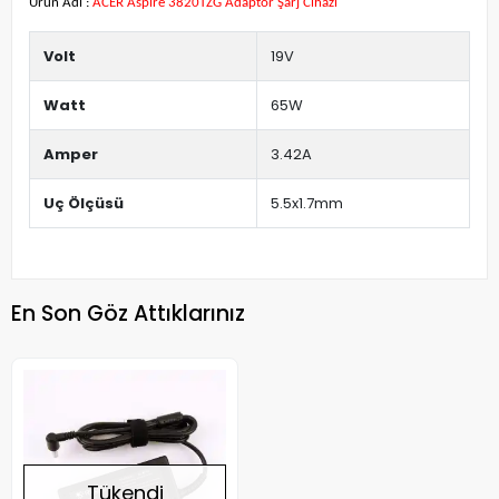
Ürün Adı :
ACER Aspire 3820TZG Adaptör Şarj Cihazı
Volt
19V
Watt
65W
Amper
3.42A
Uç Ölçüsü
5.5x1.7mm
En Son Göz Attıklarınız
Tükendi