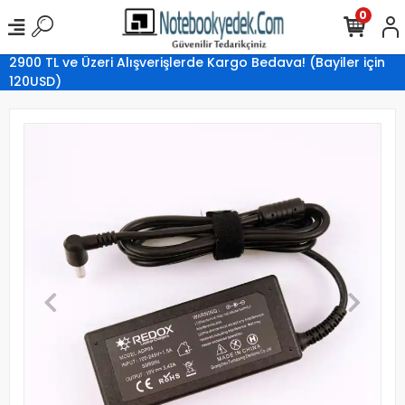
0
2900 TL ve Üzeri Alışverişlerde Kargo Bedava! (Bayiler için
120USD)