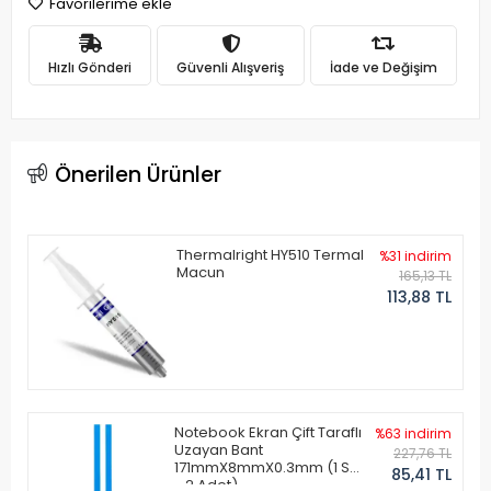
Favorilerime ekle
Hızlı Gönderi
Güvenli Alışveriş
İade ve Değişim
Önerilen Ürünler
Thermalright HY510 Termal
%31 indirim
Macun
165,13 TL
113,88 TL
Notebook Ekran Çift Taraflı
%63 indirim
Uzayan Bant
227,76 TL
171mmX8mmX0.3mm (1 Set
85,41 TL
- 2 Adet)