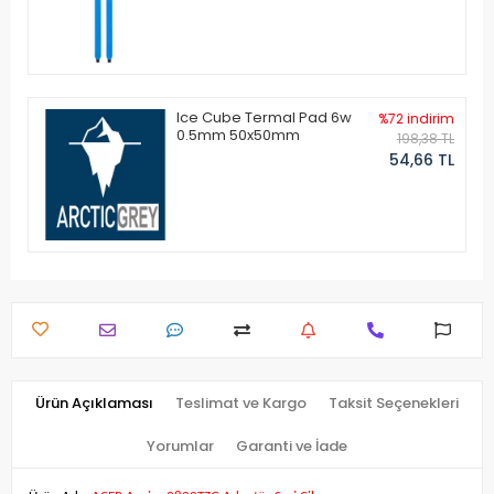
Ice Cube Termal Pad 6w
%72 indirim
0.5mm 50x50mm
198,38 TL
54,66 TL
Ürün Açıklaması
Teslimat ve Kargo
Taksit Seçenekleri
Yorumlar
Garanti ve İade