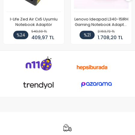
I-Life Zed Air Cx5 Uyumlu
Lenovo Ideapad L340-15IRH
Notebook Adaptör
Gaming Notebook Adaptör
Cihazı Şarj Aleti (150W)
540,93 TL
2.163,72 TL
%24
%21
409,97 TL
1.708,20 TL