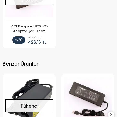
ACER Aspire 3820TZG
Adaptör Şarj Cihazı
532,70 TL
%20
426,16 TL
Benzer Ürünler
Tükendi