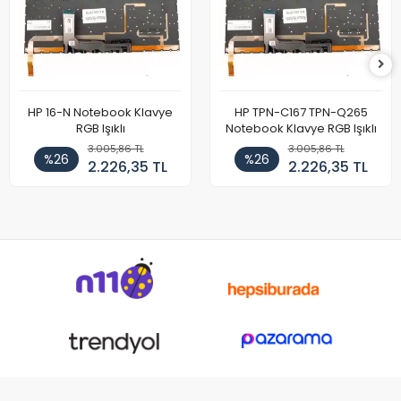
HP 16-N Notebook Klavye
HP TPN-C167 TPN-Q265
RGB Işıklı
Notebook Klavye RGB Işıklı
3.005,86 TL
3.005,86 TL
%26
%26
2.226,35 TL
2.226,35 TL