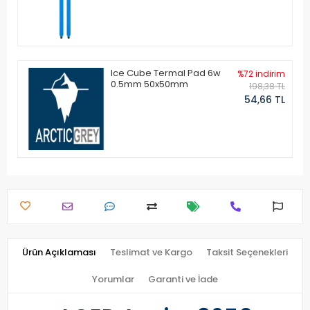
Ice Cube Termal Pad 6w
%72 indirim
0.5mm 50x50mm
198,38 TL
54,66 TL
Ürün Açıklaması
Teslimat ve Kargo
Taksit Seçenekleri
Yorumlar
Garanti ve İade