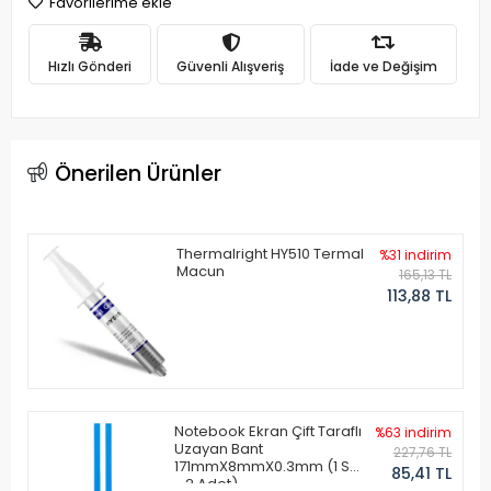
Favorilerime ekle
Hızlı Gönderi
Güvenli Alışveriş
İade ve Değişim
Önerilen Ürünler
Thermalright HY510 Termal
%31 indirim
Macun
165,13 TL
113,88 TL
Notebook Ekran Çift Taraflı
%63 indirim
Uzayan Bant
227,76 TL
171mmX8mmX0.3mm (1 Set
85,41 TL
- 2 Adet)