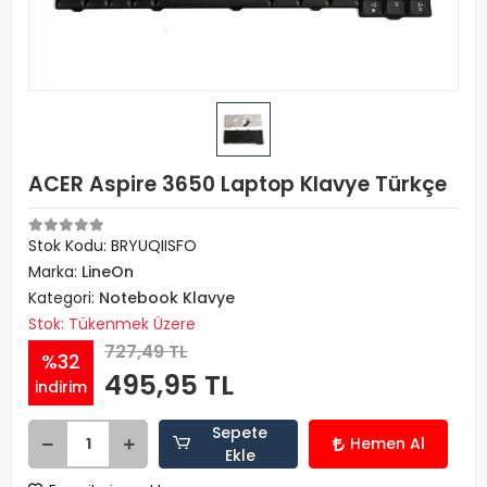
ACER Aspire 3650 Laptop Klavye Türkçe
Stok Kodu: BRYUQIISFO
Marka:
LineOn
Kategori:
Notebook Klavye
Stok: Tükenmek Üzere
727,49 TL
%32
495,95 TL
indirim
Sepete
Hemen Al
Ekle