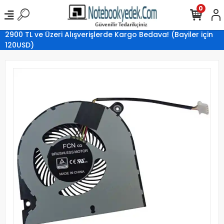
0
2900 TL ve Üzeri Alışverişlerde Kargo Bedava! (Bayiler için
120USD)