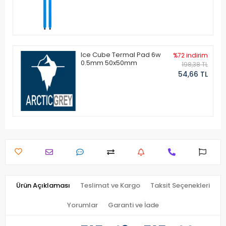
Ice Cube Termal Pad 6w
%72 indirim
0.5mm 50x50mm
198,38 TL
54,66 TL
Ürün Açıklaması
Teslimat ve Kargo
Taksit Seçenekleri
Yorumlar
Garanti ve İade