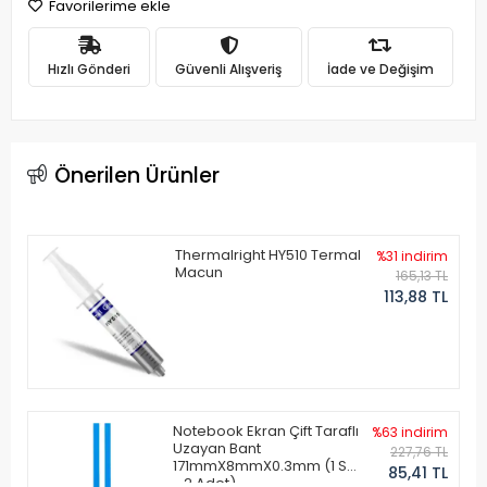
Favorilerime ekle
Hızlı Gönderi
Güvenli Alışveriş
İade ve Değişim
Önerilen Ürünler
Thermalright HY510 Termal
%31 indirim
Macun
165,13 TL
113,88 TL
Notebook Ekran Çift Taraflı
%63 indirim
Uzayan Bant
227,76 TL
171mmX8mmX0.3mm (1 Set
85,41 TL
- 2 Adet)