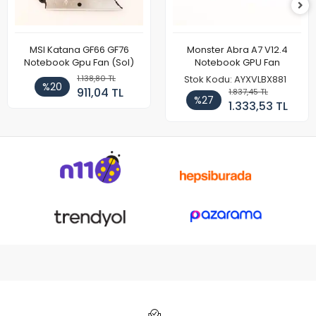
MSI Katana GF66 GF76
Monster Abra A7 V12.4
Notebook Gpu Fan (Sol)
Notebook GPU Fan
1.138,80 TL
Stok Kodu: AYXVLBX881
%20
911,04 TL
1.837,45 TL
%27
1.333,53 TL