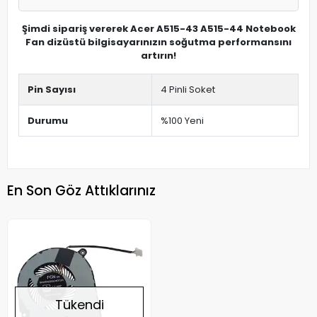
Şimdi sipariş vererek Acer A515-43 A515-44 Notebook
Fan dizüstü bilgisayarınızın soğutma performansını
artırın!
Pin Sayısı
4 Pinli Soket
Durumu
%100 Yeni
En Son Göz Attıklarınız
Tükendi