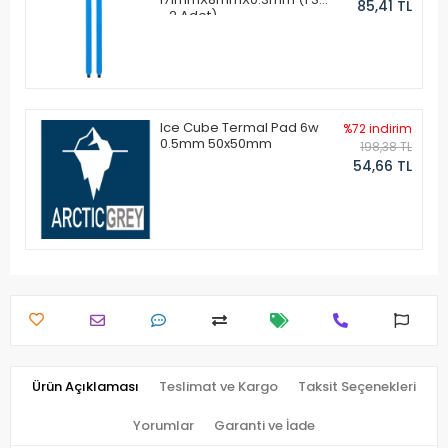
85,41 TL
- 2 Adet)
Ice Cube Termal Pad 6w
%72 indirim
0.5mm 50x50mm
198,38 TL
54,66 TL
Ürün Açıklaması
Teslimat ve Kargo
Taksit Seçenekleri
Yorumlar
Garanti ve İade