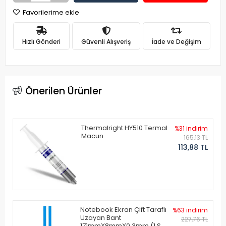
Favorilerime ekle
Hızlı Gönderi
Güvenli Alışveriş
İade ve Değişim
Önerilen Ürünler
Thermalright HY510 Termal
%31 indirim
Macun
165,13 TL
113,88 TL
Notebook Ekran Çift Taraflı
%63 indirim
Uzayan Bant
227,76 TL
171mmX8mmX0.3mm (1 Set