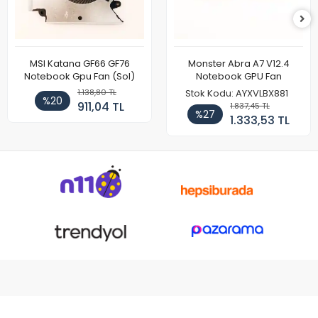
MSI Katana GF66 GF76
Monster Abra A7 V12.4
Notebook Gpu Fan (Sol)
Notebook GPU Fan
1.138,80 TL
Stok Kodu: AYXVLBX881
%20
911,04 TL
1.837,45 TL
%27
1.333,53 TL