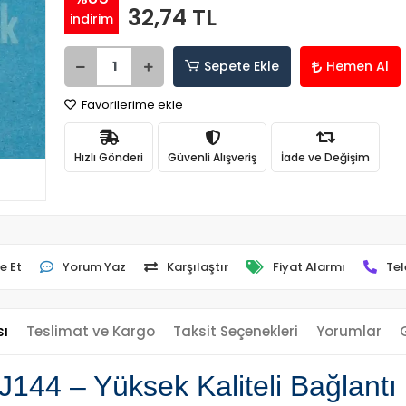
32,74 TL
indirim
Sepete Ekle
Hemen Al
Favorilerime ekle
Hızlı Gönderi
Güvenli Alışveriş
İade ve Değişim
e Et
Yorum Yaz
Karşılaştır
Fiyat Alarmı
Tel
sı
Teslimat ve Kargo
Taksit Seçenekleri
Yorumlar
44 – Yüksek Kaliteli Bağlantı 