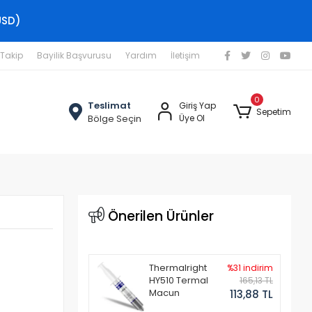
USD)
 Takip
Bayilik Başvurusu
Yardım
İletişim
0
Teslimat
Giriş Yap
Sepetim
Bölge Seçin
Üye Ol
Önerilen Ürünler
Thermalright
%31 indirim
HY510 Termal
165,13 TL
Macun
113,88 TL