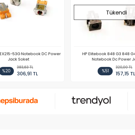
Tükendi
 EX215-53G Notebook DC Power
HP Elitebook 848 G3 848 G
Jack Soket
Notebook Dc Power J
383,63 TL
320,00 TL
%20
%51
306,91 TL
157,15 T