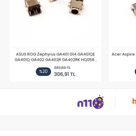
ASUS ROG Zephyrus GA401 G14 GA401QE
Acer Aspire
GA401Q GA402 GA402R GA402RK HQ058T
GA503QR GA503QS GA503QM GA503QE
383,63 TL
GX650 Notebook DC Power Jack Soketi
%20
306,91 TL