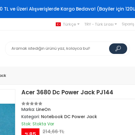
0 TL ve Üzeri Alışverişlerde Kargo Bedava! (Bayiler için 120
Türkçe
TRY - Türk Lirası
Sipariş
ack
Acer 3680 Dc Power Jack PJ144
Marka:
LineOn
Kategori:
Notebook DC Power Jack
Stok: Stokta Var
214,66 TL
%85