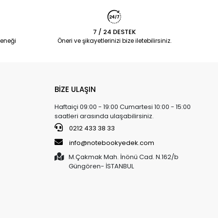
7 / 24 DESTEK
eneği
Öneri ve şikayetlerinizi bize iletebilirsiniz.
BİZE ULAŞIN
Haftaiçi 09:00 - 19:00 Cumartesi 10:00 - 15:00
saatleri arasında ulaşabilirsiniz.
0212 433 38 33
info@notebookyedek.com
M.Çakmak Mah. İnönü Cad. N.162/b
Güngören- İSTANBUL