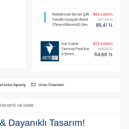
Notebook Ekran Çift
%63 indirim
Taraflı Uzayan Bant
227,76 TL
171mmX8mmX0.3mm
85,41 TL
(1 Set - 2 Adet)
Ice Cube
%72 indirim
Termal Pad 6w
198,38 TL
0.5mm
54,66 TL
50x50mm
efonla Sipariş
Ürün Önerileri
Garanti ve İade
& Dayanıklı Tasarım!