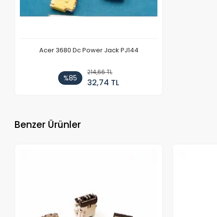
Acer 3680 Dc Power Jack PJ144
214,66 TL
%85
32,74 TL
Benzer Ürünler