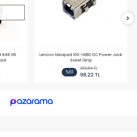
4 848 G5
Lenovo Ideapad 100-14IBD DC Power Jack
ack
Soket Girişi
250,54 TL
%61
L
98,22 TL