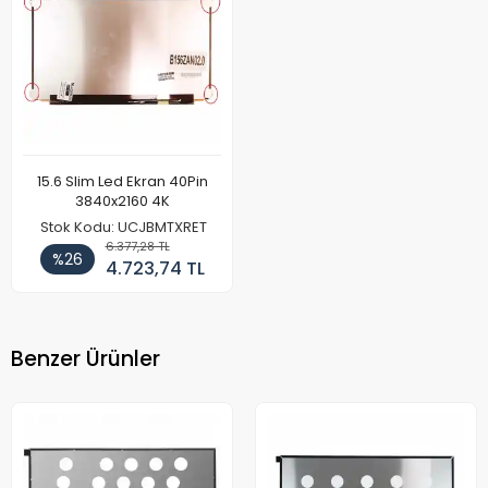
15.6 Slim Led Ekran 40Pin
3840x2160 4K
Stok Kodu: UCJBMTXRET
6.377,28 TL
%26
4.723,74 TL
Benzer Ürünler