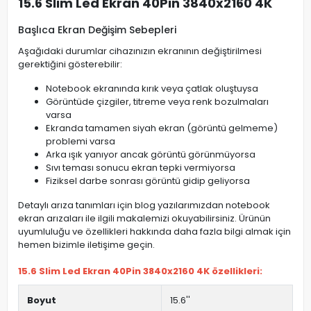
15.6 Slim Led Ekran 40Pin 3840x2160 4K
Başlıca Ekran Değişim Sebepleri
Aşağıdaki durumlar cihazınızın ekranının değiştirilmesi
gerektiğini gösterebilir:
Notebook ekranında kırık veya çatlak oluştuysa
Görüntüde çizgiler, titreme veya renk bozulmaları
varsa
Ekranda tamamen siyah ekran (görüntü gelmeme)
problemi varsa
Arka ışık yanıyor ancak görüntü görünmüyorsa
Sıvı teması sonucu ekran tepki vermiyorsa
Fiziksel darbe sonrası görüntü gidip geliyorsa
Detaylı arıza tanımları için blog yazılarımızdan notebook
ekran arızaları ile ilgili makalemizi okuyabilirsiniz. Ürünün
uyumluluğu ve özellikleri hakkında daha fazla bilgi almak için
hemen bizimle iletişime geçin.
15.6 Slim Led Ekran 40Pin 3840x2160 4K özellikleri:
Boyut
15.6''