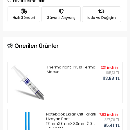
Favorilerime ekle
Hızlı Gönderi
Güvenli Alışveriş
İade ve Değişim
Önerilen Ürünler
Thermalright HY510 Termal
%31 indirim
Macun
165,13 TL
113,88 TL
Notebook Ekran Çift Taraflı
%63 indirim
Uzayan Bant
227,76 TL
171mmX8mmX0.3mm (1 Set
85,41 TL
- 2 Adet)