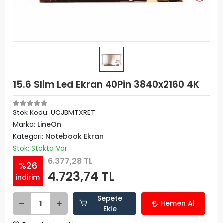
15.6 Slim Led Ekran 40Pin 3840x2160 4K
Stok Kodu: UCJBMTXRET
Marka:
LineOn
Kategori:
Notebook Ekran
Stok: Stokta Var
6.377,28 TL
%26
4.723,74 TL
indirim
Sepete
Hemen Al
Ekle