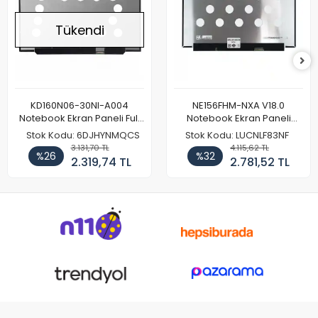
Tükendi
KD160N06-30NI-A004
NE156FHM-NXA V18.0
Notebook Ekran Paneli Full
Notebook Ekran Paneli
HD
144Hz
Stok Kodu: 6DJHYNMQCS
Stok Kodu: LUCNLF83NF
3.131,70 TL
4.115,62 TL
%26
%32
2.319,74 TL
2.781,52 TL