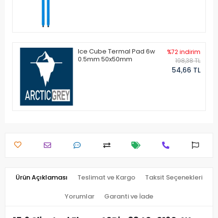
Ice Cube Termal Pad 6w
%72 indirim
0.5mm 50x50mm
198,38 TL
54,66 TL
Ürün Açıklaması
Teslimat ve Kargo
Taksit Seçenekleri
Yorumlar
Garanti ve İade