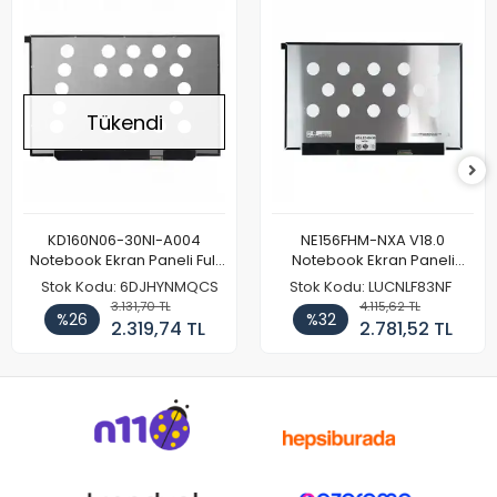
Tükendi
KD160N06-30NI-A004
NE156FHM-NXA V18.0
Notebook Ekran Paneli Full
Notebook Ekran Paneli
HD
144Hz
Stok Kodu: 6DJHYNMQCS
Stok Kodu: LUCNLF83NF
3.131,70 TL
4.115,62 TL
%26
%32
2.319,74 TL
2.781,52 TL