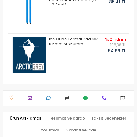
85,41 TL
- 2 Adet)
Ice Cube Termal Pad 6w
%72 indirim
0.5mm 50x50mm
198,38 TL
54,66 TL
Ürün Açıklaması
Teslimat ve Kargo
Taksit Seçenekleri
Yorumlar
Garanti ve İade