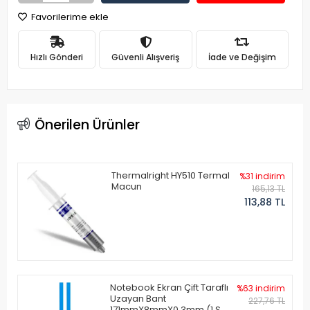
Favorilerime ekle
Hızlı Gönderi
Güvenli Alışveriş
İade ve Değişim
Önerilen Ürünler
Thermalright HY510 Termal
%31 indirim
Macun
165,13 TL
113,88 TL
Notebook Ekran Çift Taraflı
%63 indirim
Uzayan Bant
227,76 TL
171mmX8mmX0.3mm (1 Set