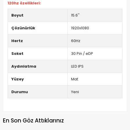
120hz özellikleri:
Boyut
15.6''
Çözünürlük
1920x1080
Hertz
60Hz
Soket
30 Pin / eDP
Aydınlatma
LED IPS
Yüzey
Mat
Durumu
Yeni
En Son Göz Attıklarınız