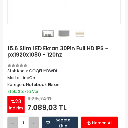
15.6 Slim LED Ekran 30Pin Full HD IPS -
px1920x1080 - 120hz
Stok Kodu: COQEUYDWDI
Marka:
LineOn
Kategori:
Notebook Ekran
Stok: Stokta Var
9.215,74 TL
%23
7.089,03 TL
indirim
Sepete
Hemen Al
Ekle